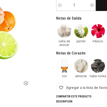
Cantidad
Notas de Salida
caña de
jazmín
hibisco
azúcar
Notas de Corazón
ron
almizcle
haba tonka
Agregar a la lista de favo
COMPARTIR ESTE PRODUCTO
DESCRIPCIÓN