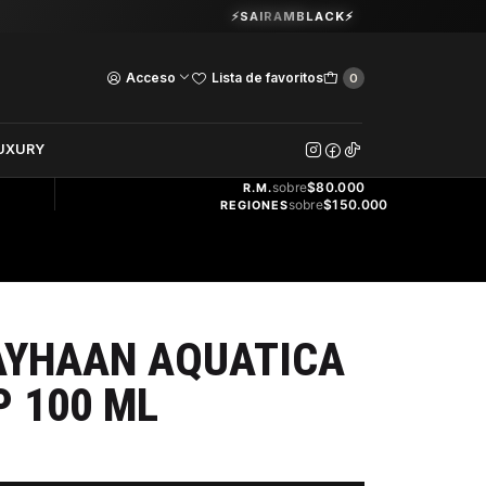
Guardia Vieja 202. Oficina 102.
⚡SAIRAMBLACK⚡
Ver Horarios
Acceso
Lista de favoritos
0
DOS
UXURY
ENVÍO
GRATIS
sobre
$80.000
R.M.
sobre
$150.000
REGIONES
AYHAAN AQUATICA
 100 ML