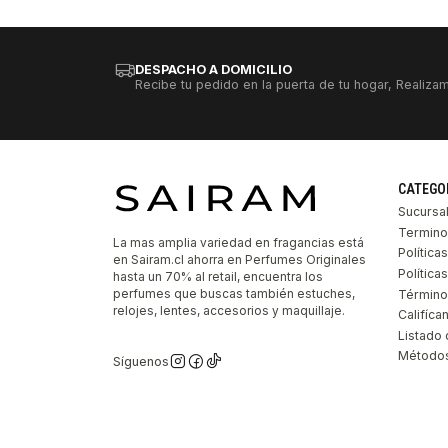
DESPACHO A DOMICILIO
Recibe tu pedido en la puerta de tu hogar, Realizam
CATEGO
Sucursa
Termino
La mas amplia variedad en fragancias está
Política
en Sairam.cl ahorra en Perfumes Originales
Polític
hasta un 70% al retail, encuentra los
perfumes que buscas también estuches,
Término
relojes, lentes, accesorios y maquillaje.
Califíca
Listado 
Métodos
Síguenos