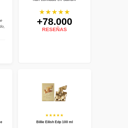
★★★★★
+78.000
he
do,
RESEÑAS
★★★★★
se
Billie Eilish Edp 100 ml