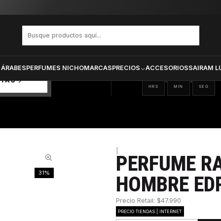
HAAN AQUATICA HOMBRE EDP 100 ML
PRODUCTOS SELECCIONA
CTOS
ONADOS
 ÁRABES
PERFUMES NICHO
MARCAS
PRECIOS
ACCESORIOS
SAIRAM L
04
34
04
:
:
RTAS
HRS
MIN
SEG
|
PERFUME R
31%
HOMBRE EDP
Precio Retail: $47.990
PRECIO TIENDAS | INTERNET