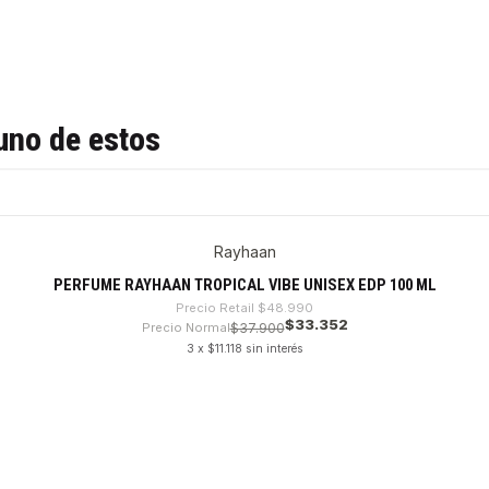
uno de estos
Rayhaan
PERFUME RAYHAAN TROPICAL VIBE UNISEX EDP 100 ML
Precio Retail
$48.990
$33.352
Precio Normal
$37.900
3 x $11.118 sin interés