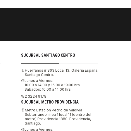
PAGOS SE
Tu compra 
SUCURSAL SANTIAGO CENTRO
Huérfanos # 863 Local 13, Galería España.
Santiago Centro.
.
Lunes a Viernes:
10:00 a 14:00 y 15:00 a 19:00 hrs.
Sábados: 10:00 a 14:00 hrs.
2 3224 9178
SUCURSAL METRO PROVIDENCIA
Metro Estación Pedro de Valdivia
Subterráneo línea 1 local 11 (dentro del
metro) Providencia 1880. Providencia,
.
Santiago.
Lunes a Viernes: