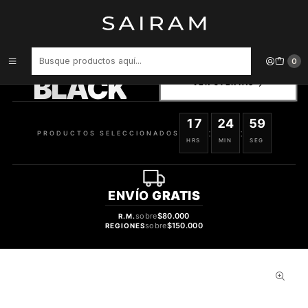
Inicio
Perfume
Perfumes de Mujer
PERFUME SECRET ABSOLU DAMA EDP 80 ML
PRODUCTOS
0
SELECCIONADOS
BLACK
VER OFERTAS
17
24
59
:
:
PRODUCTOS SELECCIONADOS
HRS
MIN
SEG
ENVÍO
GRATIS
sobre
$80.000
R.M.
sobre
$150.000
REGIONES
34%