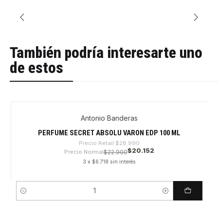
También podría interesarte uno
de estos
Antonio Banderas
-30%
PERFUME SECRET ABSOLU VARON EDP 100 ML
Precio Retail
$28.990
$20.152
Precio Normal
$22.900
3 x $6.718 sin interés
Cantidad