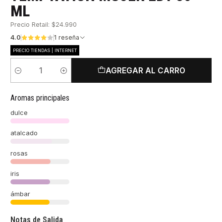
ML
Precio Retail: $24.990
4.0
1 reseña
PRECIO TIENDAS | INTERNET
AGREGAR AL CARRO
Cantidad
Aromas principales
dulce
atalcado
rosas
iris
ámbar
Notas de Salida