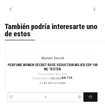
También podría interesarte uno
de estos
Women Secret
-63%
PERFUME WOMEN SECRET ROSE SEDUCTION MUJER EDP 100
ML TESTER
Precio Retail
$23.990
$8.712
Precio Normal
$9.900
3 x $2.904 sin interés
Cantidad