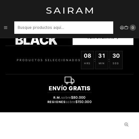
Inicio
Perfume
Perfumes de Mujer
Perfume Secret Temptation Mujer Edt 80 ml
PRODUCTOS
0
SELECCIONADOS
BLACK
VER OFERTAS
08
31
29
:
:
PRODUCTOS SELECCIONADOS
HRS
MIN
SEG
ENVÍO
GRATIS
sobre
$80.000
R.M.
sobre
$150.000
REGIONES
44%