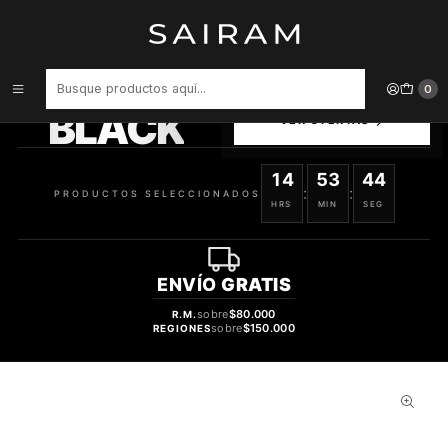
Inicio
Perfume
Perfumes de Hombre
PERFUME SPICEBOMB VARON EDT 90 ML
PRODUCTOS
0
SELECCIONADOS
BLACK
VER OFERTAS
14
53
43
:
:
PRODUCTOS SELECCIONADOS
HRS
MIN
SEG
ENVÍO
GRATIS
sobre
$80.000
R.M.
sobre
$150.000
REGIONES
52%