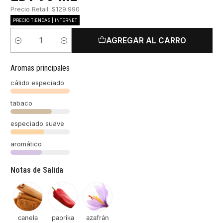
Precio Retail: $129.990
PRECIO TIENDAS | INTERNET
AGREGAR AL CARRO
Cantidad
Aromas principales
cálido especiado
tabaco
especiado suave
aromático
Notas de Salida
canela
paprika
azafrán