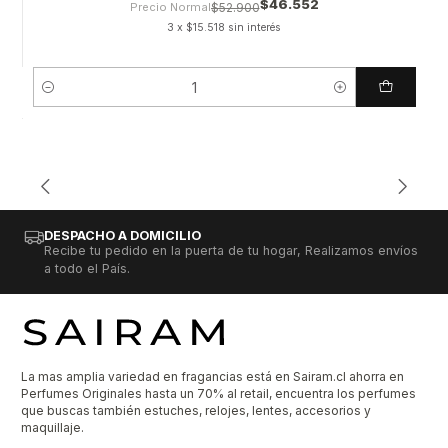
$46.552
Precio Normal
$52.900
3 x $15.518 sin interés
Cantidad
DESPACHO A DOMICILIO
Recibe tu pedido en la puerta de tu hogar, Realizamos envíos
a todo el País.
La mas amplia variedad en fragancias está en Sairam.cl ahorra en
Perfumes Originales hasta un 70% al retail, encuentra los perfumes
que buscas también estuches, relojes, lentes, accesorios y
maquillaje.