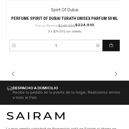
Spirit Of Dubai
PERFUME SPIRIT OF DUBAI TURATH UNISEX PARFUM 50 ML
$224.910
Precio Normal
$249.900
3 x $74.970 sin interés
Cantidad
DESPACHO A DOMICILIO
Recibe tu pedido en la puerta de tu hogar, Realizamos envíos
a todo el País.
La mas amplia variedad en fragancias está en Sairam.cl ahorra en