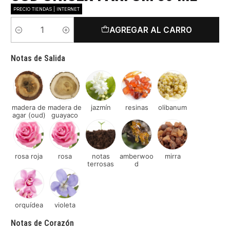
PRECIO TIENDAS | INTERNET
AGREGAR AL CARRO
Cantidad
Notas de Salida
madera de
madera de
jazmín
resinas
olibanum
agar (oud)
guayaco
rosa roja
rosa
notas
amberwoo
mirra
terrosas
d
orquídea
violeta
Notas de Corazón