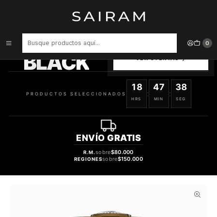
Inicio
Perfume
Perfumes Unisex
PERFUME SPIRIT OF DUBAI OUD UNISEX PARFUM 50 ML
PRODUCTOS
0
SELECCIONADOS
BLACK
VER OFERTAS
18
47
38
:
:
PRODUCTOS SELECCIONADOS
HRS
MIN
SEG
ENVÍO
GRATIS
sobre
$80.000
R.M.
sobre
$150.000
REGIONES