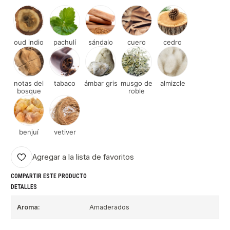
oud indio
pachulí
sándalo
cuero
cedro
notas del
tabaco
ámbar gris
musgo de
almizcle
bosque
roble
benjuí
vetiver
Agregar a la lista de favoritos
COMPARTIR ESTE PRODUCTO
DETALLES
Aroma:
Amaderados