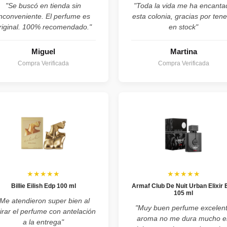
"Se buscó en tienda sin
"Toda la vida me ha encanta
inconveniente. El perfume es
esta colonia, gracias por tene
riginal. 100% recomendado."
en stock"
Miguel
Martina
Compra Verificada
Compra Verificada
★★★★★
★★★★★
Billie Eilish Edp 100 ml
Armaf Club De Nuit Urban Elixir 
105 ml
"Me atendieron super bien al
"Muy buen perfume excelen
tirar el perfume con antelación
aroma no me dura mucho e
a la entrega"