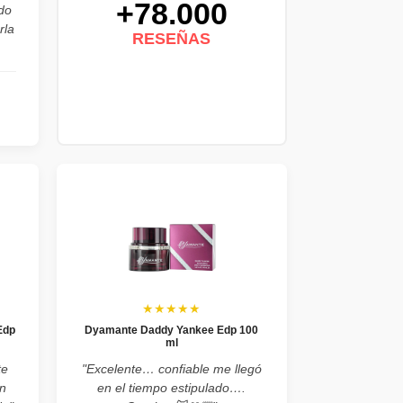
+78.000
do
rla
RESEÑAS
★★★★★
Edp
Dyamante Daddy Yankee Edp 100
ml
te
"Excelente… confiable me llegó
n
en el tiempo estipulado….