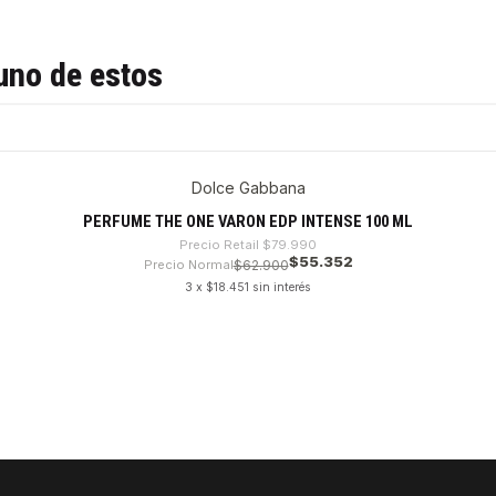
uno de estos
Dolce Gabbana
PERFUME THE ONE VARON EDP INTENSE 100 ML
Precio Retail
$79.990
$55.352
Precio Normal
$62.900
3 x $18.451 sin interés