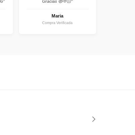
do"
Gracias 😻🫶🏻"
Maria
Compra Verificada