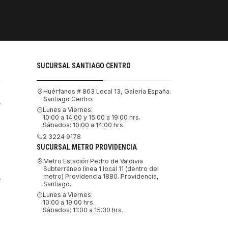
PAGOS SE
Tu compra 
SUCURSAL SANTIAGO CENTRO
Huérfanos # 863 Local 13, Galería España.
Santiago Centro.
.
Lunes a Viernes:
10:00 a 14:00 y 15:00 a 19:00 hrs.
Sábados: 10:00 a 14:00 hrs.
2 3224 9178
SUCURSAL METRO PROVIDENCIA
Metro Estación Pedro de Valdivia
Subterráneo línea 1 local 11 (dentro del
metro) Providencia 1880. Providencia,
.
Santiago.
Lunes a Viernes:
10:00 a 19:00 hrs.
Sábados: 11:00 a 15:30 hrs.