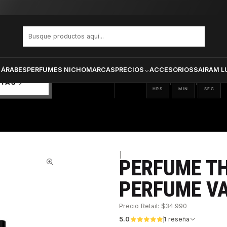
ICON THE PERFUME VARON EDP 100 ML
PRODUCTOS SELECCIONA
CTOS
ONADOS
 ÁRABES
PERFUMES NICHO
MARCAS
PRECIOS
ACCESORIOS
SAIRAM L
00
55
12
:
:
RTAS
HRS
MIN
SEG
|
PERFUME TH
37%
PERFUME VA
Precio Retail: $34.990
5.0
1 reseña