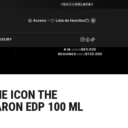
Guardia Vieja 202. Oficina 102.
⚡SAIRAMBLACK⚡
Ver Horarios
Acceso
Lista de favoritos
0
DOS
UXURY
ENVÍO
GRATIS
sobre
$80.000
R.M.
sobre
$150.000
REGIONES
E ICON THE
RON EDP 100 ML