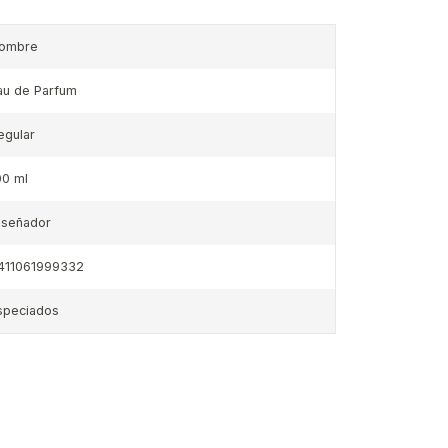
ombre
au de Parfum
egular
00 ml
iseñador
411061999332
speciados