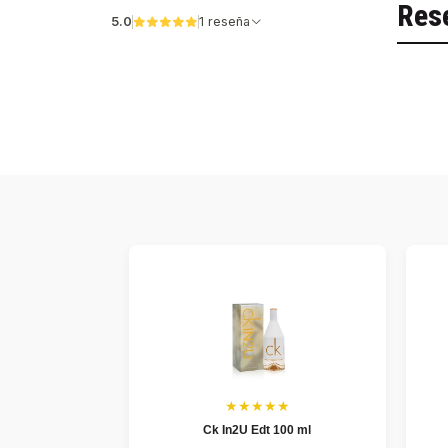
Res
5.0
1 reseña
★★★★★
Ck In2U Edt 100 ml