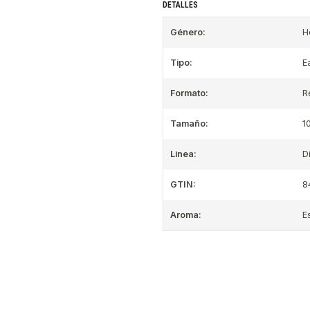
DETALLES
Género:
H
Tipo:
E
Formato:
R
Tamaño:
1
Linea:
D
GTIN:
8
Aroma:
E