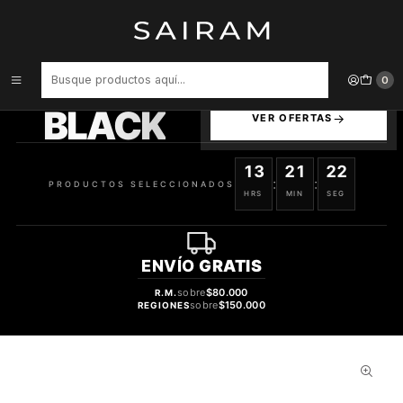
Inicio
Perfume
Diseñador
PERFUME THIERRY MUGLER ANGEL NOVA RECARGABLE DAMA EDP
FRUITEE 25 ML
PRODUCTOS
0
SELECCIONADOS
BLACK
VER OFERTAS
13
21
22
:
:
PRODUCTOS SELECCIONADOS
HRS
MIN
SEG
ENVÍO
GRATIS
sobre
$80.000
R.M.
sobre
$150.000
REGIONES
30%