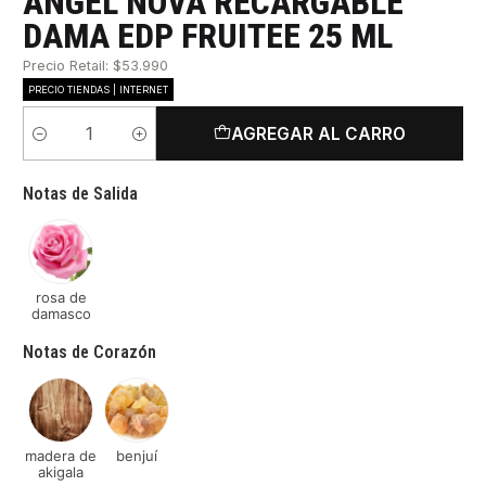
ANGEL NOVA RECARGABLE
DAMA EDP FRUITEE 25 ML
Precio Retail: $53.990
PRECIO TIENDAS | INTERNET
AGREGAR AL CARRO
Cantidad
Notas de Salida
rosa de
damasco
Notas de Corazón
madera de
benjuí
akigala