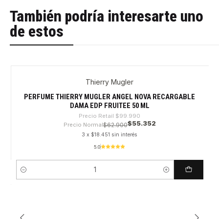
También podría interesarte uno
de estos
Thierry Mugler
-44%
PERFUME THIERRY MUGLER ANGEL NOVA RECARGABLE
DAMA EDP FRUITEE 50 ML
Precio Retail
$99.990
$55.352
Precio Normal
$62.900
3 x $18.451 sin interés
5.0
Cantidad