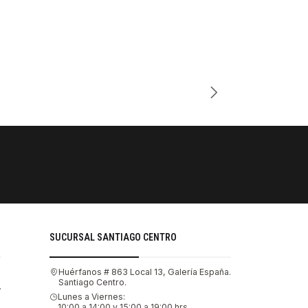
Cantidad
PAGOS SE
Tu compra 
SUCURSAL SANTIAGO CENTRO
Huérfanos # 863 Local 13, Galería España.
Santiago Centro.
.
Lunes a Viernes:
10:00 a 14:00 y 15:00 a 19:00 hrs.