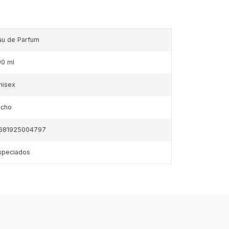
au de Parfum
00 ml
nisex
icho
681925004797
speciados