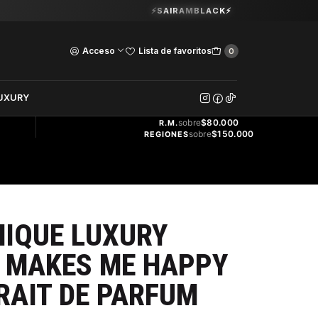
Guardia Vieja 202. Oficina 102.
⚡SAIRAMBLACK⚡
Ver Horarios
Acceso
Lista de favoritos
0
DOS
UXURY
ENVÍO
GRATIS
sobre
$80.000
R.M.
sobre
$150.000
REGIONES
NIQUE LUXURY
 MAKES ME HAPPY
RAIT DE PARFUM