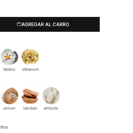
AGREGAR AL CARRO
ládano
olibanum
vetiver
sándalo
almizcle
ritos