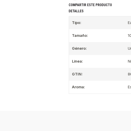
COMPARTIR ESTE PRODUCTO
DETALLES
Tipo:
E
Tamaño:
1
Género:
U
Linea:
N
GTIN:
8
Aroma:
E