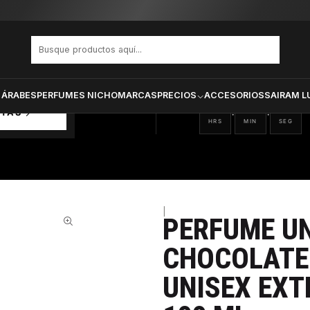
ury Chocolate Makes Me Happy Unisex Extrait De Parfum 100 ml
PRODUCTOS SELECCIONA
CTOS
ONADOS
 ÁRABES
PERFUMES NICHO
MARCAS
PRECIOS
ACCESORIOS
SAIRAM L
10
30
59
:
:
RTAS
HRS
MIN
SEG
|
PERFUME U
CHOCOLATE
UNISEX EXT