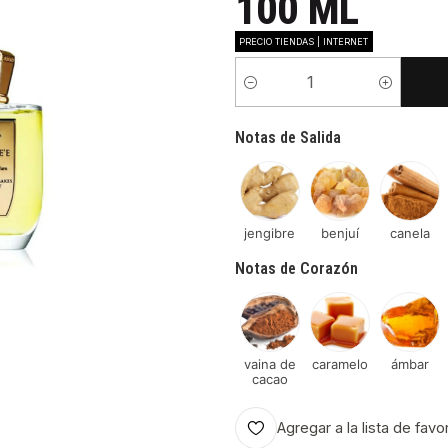
100 ML
PRECIO TIENDAS | INTERNET
Cantidad
Notas de Salida
jengibre
benjuí
canela
Notas de Corazón
vaina de
caramelo
ámbar
cacao
Agregar a la lista de favo