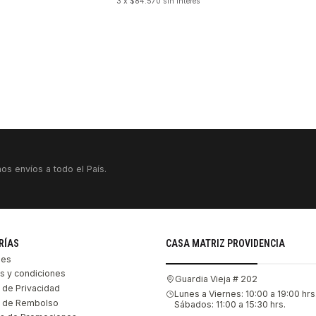
3 x $84.570 sin interés
os envíos a todo el País.
RÍAS
CASA MATRIZ PROVIDENCIA
les
s y condiciones
Guardia Vieja # 202
s de Privacidad
Lunes a Viernes: 10:00 a 19:00 hrs
as de Rembolso
Sábados: 11:00 a 15:30 hrs.