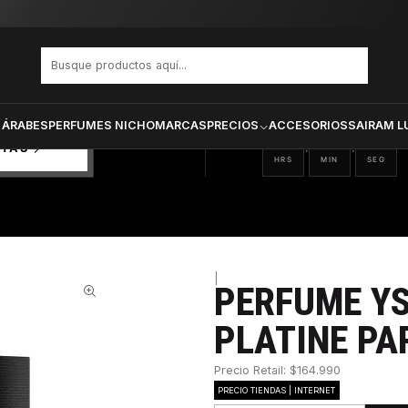
BRE L ABSOLU PLATINE PARFUM MUJER 90 ML
PRODUCTOS SELECCIONA
CTOS
ONADOS
 ÁRABES
PERFUMES NICHO
MARCAS
PRECIOS
ACCESORIOS
SAIRAM L
18
22
47
:
:
RTAS
HRS
MIN
SEG
|
PERFUME YS
31%
PLATINE PA
Precio Retail: $164.990
PRECIO TIENDAS | INTERNET