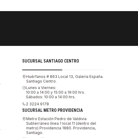
PAGOS SE
Tu compra 
SUCURSAL SANTIAGO CENTRO
Huérfanos # 863 Local 13, Galería España.
Santiago Centro.
.
Lunes a Viernes:
10:00 a 14:00 y 15:00 a 19:00 hrs.
Sábados: 10:00 a 14:00 hrs.
2 3224 9178
SUCURSAL METRO PROVIDENCIA
Metro Estación Pedro de Valdivia
Subterráneo línea 1 local 11 (dentro del
metro) Providencia 1880. Providencia,
.
Santiago.