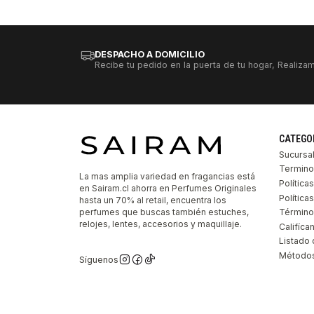
DESPACHO A DOMICILIO
Recibe tu pedido en la puerta de tu hogar, Realizam
CATEGO
Sucursa
Termino
La mas amplia variedad en fragancias está
Política
en Sairam.cl ahorra en Perfumes Originales
Polític
hasta un 70% al retail, encuentra los
perfumes que buscas también estuches,
Término
relojes, lentes, accesorios y maquillaje.
Califíca
Listado 
Métodos
Síguenos