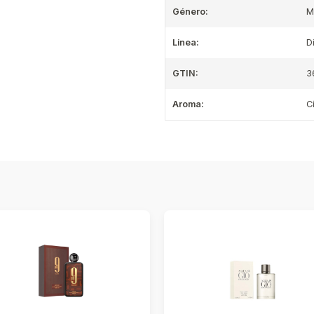
Género:
M
Linea:
D
GTIN:
3
Aroma:
C