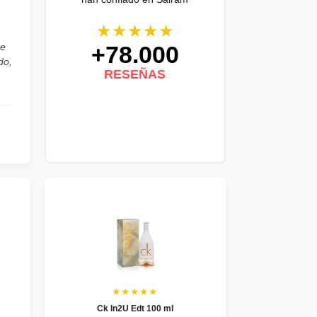
★★★★★
+78.000
he
do,
RESEÑAS
★★★★★
Ck In2U Edt 100 ml