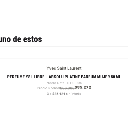
uno de estos
Yves Saint Laurent
PERFUME YSL LIBRE L ABSOLU PLATINE PARFUM MUJER 50 ML
Precio Retail
$119.990
$85.272
Precio Normal
$96.900
3 x $28.424 sin interés