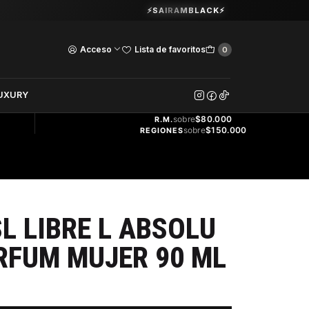
Guardia Vieja 202. Oficina 102.
⚡SAIRAMBLACK⚡
Ver Horarios
Acceso
Lista de favoritos
0
DOS
UXURY
ENVÍO
GRATIS
sobre
$80.000
R.M.
sobre
$150.000
REGIONES
L LIBRE L ABSOLU
RFUM MUJER 90 ML