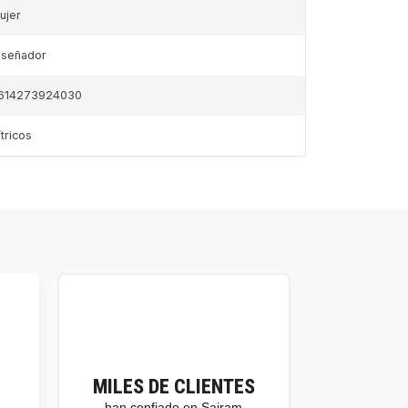
ujer
iseñador
614273924030
ítricos
MILES DE CLIENTES
han confiado en Sairam