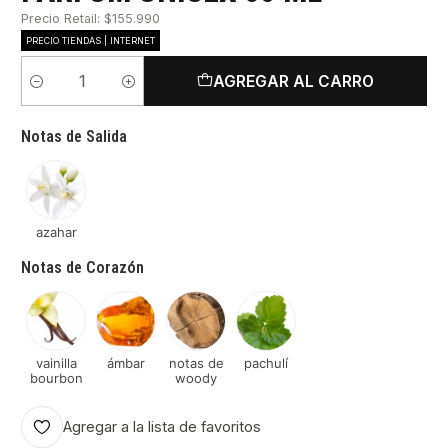
Precio Retail: $155.990
PRECIO TIENDAS | INTERNET
AGREGAR AL CARRO
Cantidad
Notas de Salida
azahar
Notas de Corazón
vainilla
ámbar
notas de
pachulí
bourbon
woody
Agregar a la lista de favoritos