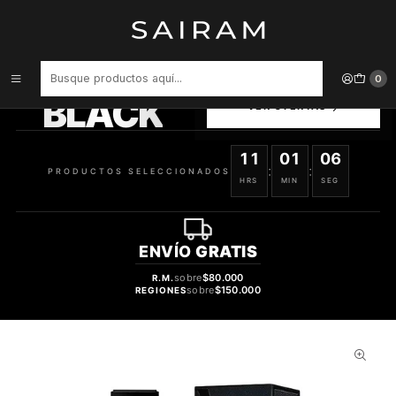
Inicio
Perfume
Perfumes Unisex
PERFUME YSL MYSLF LE PARFUM UNISEX 60 ML
PRODUCTOS
0
SELECCIONADOS
BLACK
VER OFERTAS
11
01
05
:
:
PRODUCTOS SELECCIONADOS
HRS
MIN
SEG
ENVÍO
GRATIS
sobre
$80.000
R.M.
sobre
$150.000
REGIONES
31%