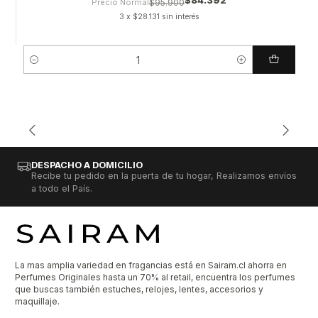
$84.392
Precio Normal
$95.900
3 x $28.131 sin interés
Cantidad
DESPACHO A DOMICILIO
Recibe tu pedido en la puerta de tu hogar, Realizamos envíos
a todo el País.
La mas amplia variedad en fragancias está en Sairam.cl ahorra en
Perfumes Originales hasta un 70% al retail, encuentra los perfumes
que buscas también estuches, relojes, lentes, accesorios y
maquillaje.