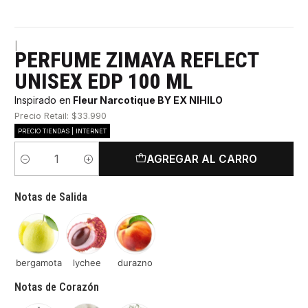
|
PERFUME ZIMAYA REFLECT
UNISEX EDP 100 ML
Inspirado en
Fleur Narcotique BY EX NIHILO
Precio Retail: $33.990
PRECIO TIENDAS | INTERNET
AGREGAR AL CARRO
Cantidad
Notas de Salida
bergamota
lychee
durazno
Notas de Corazón