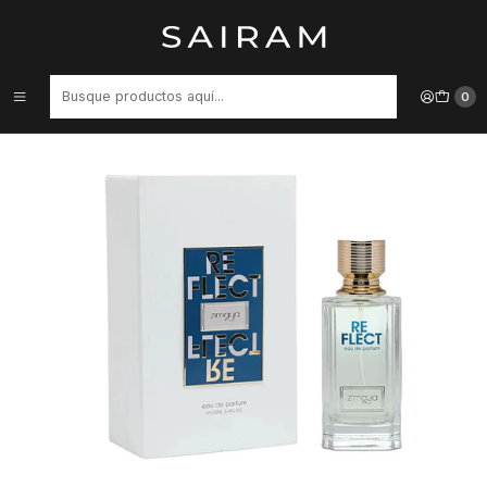
Inicio
Perfume
Perfumes Unisex
PERFUME ZIMAYA REFLECT UNISEX EDP 100 ML
0
46%