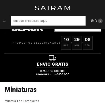
Inicio
Perfume
Miniaturas
PRODUCTOS
SELECCIONADOS
0
BLACK
VER OFERTAS
10
29
08
:
:
PRODUCTOS SELECCIONADOS
HRS
MIN
SEG
ENVÍO
GRATIS
sobre
$80.000
R.M.
sobre
$150.000
REGIONES
Miniaturas
muestra 1 de 1 productos