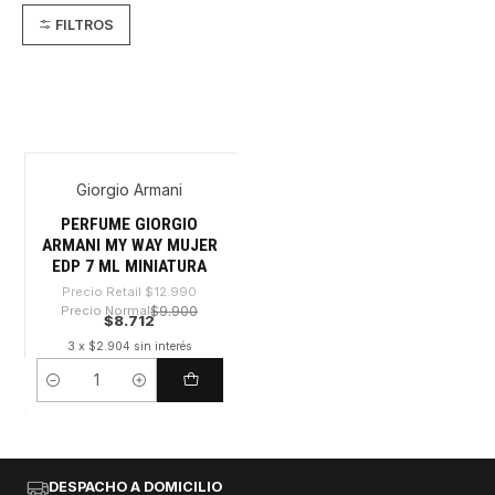
FILTROS
Giorgio Armani
-32%
PERFUME GIORGIO
ARMANI MY WAY MUJER
EDP 7 ML MINIATURA
Precio Retail
$12.990
Precio Normal
$9.900
$8.712
3 x $2.904 sin interés
Cantidad
DESPACHO A DOMICILIO