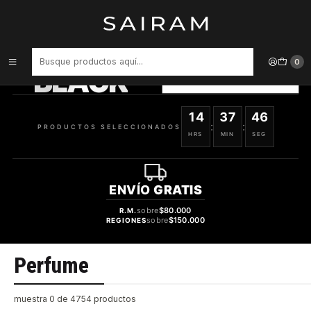
Inicio
Perfume
PRODUCTOS
SELECCIONADOS
0
BLACK
VER OFERTAS
14
37
46
:
:
PRODUCTOS SELECCIONADOS
HRS
MIN
SEG
ENVÍO
GRATIS
sobre
$80.000
R.M.
sobre
$150.000
REGIONES
Perfume
muestra 0 de 4754 productos