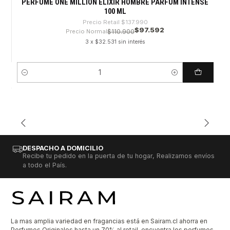
PERFUME ONE MILLION ELIXIR HOMBRE PARFUM INTENSE
100 ML
Precio Retail
$137.990
$97.592
Precio Normal
$110.900
3 x $32.531 sin interés
Cantidad
DESPACHO A DOMICILIO
Recibe tu pedido en la puerta de tu hogar, Realizamos envíos
a todo el País.
La mas amplia variedad en fragancias está en Sairam.cl ahorra en
Perfumes Originales hasta un 70% al retail, encuentra los perfumes