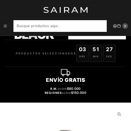
Inicio
Perfume
Perfumes Unisex
PERFUMERO 10 ML
PRODUCTOS
SELECCIONADOS
0
BLACK
VER OFERTAS
03
51
26
:
:
PRODUCTOS SELECCIONADOS
HRS
MIN
SEG
ENVÍO
GRATIS
sobre
$80.000
R.M.
sobre
$150.000
REGIONES