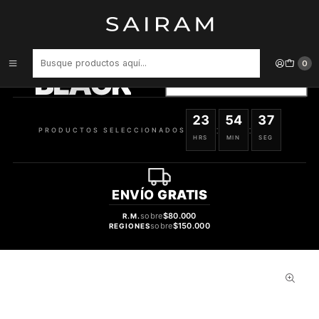
Inicio
Relojes
Relojes Mujer
Reloj Analogo Es4825 Mujer Fossil
PRODUCTOS
SELECCIONADOS
0
BLACK
VER OFERTAS
23
54
36
:
:
PRODUCTOS SELECCIONADOS
HRS
MIN
SEG
ENVÍO
GRATIS
sobre
$80.000
R.M.
sobre
$150.000
REGIONES
23%