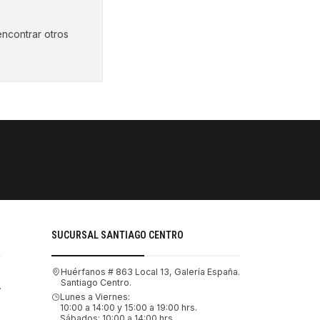
encontrar otros
PAGOS SE
Tu compra 
SUCURSAL SANTIAGO CENTRO
Huérfanos # 863 Local 13, Galería España.
Santiago Centro.
.
Lunes a Viernes:
10:00 a 14:00 y 15:00 a 19:00 hrs.
Sábados: 10:00 a 14:00 hrs.