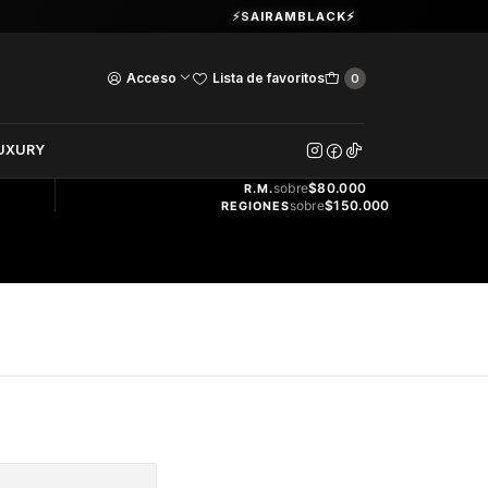
Guardia Vieja 202. Oficina 102.
⚡SAIRAMBLACK⚡
Ver Horarios
Acceso
Lista de favoritos
0
DOS
UXURY
ENVÍO
GRATIS
sobre
$80.000
R.M.
sobre
$150.000
REGIONES