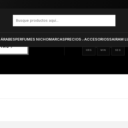
PRODUCTOS SELECCIONA
CTOS
ONADOS
 ÁRABES
PERFUMES NICHO
MARCAS
PRECIOS
ACCESORIOS
SAIRAM L
21
20
17
:
:
RTAS
HRS
MIN
SEG