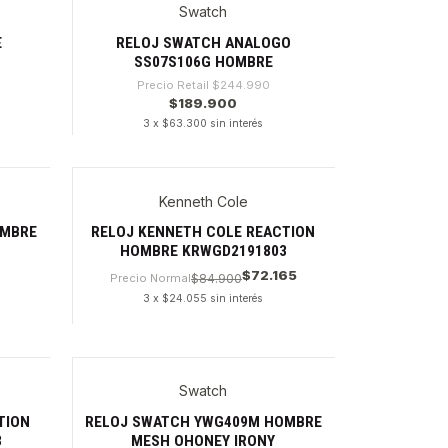
Swatch
-22%
E
RELOJ SWATCH ANALOGO
SS07S106G HOMBRE
Precio Retail
$244.990
$189.900
3 x $63.300 sin interés
Cantidad
Kenneth Cole
OMBRE
RELOJ KENNETH COLE REACTION
HOMBRE KRWGD2191803
$72.165
Precio Normal
$84.900
3 x $24.055 sin interés
Cantidad
Swatch
-18%
TION
RELOJ SWATCH YWG409M HOMBRE
3
MESH OHONEY IRONY