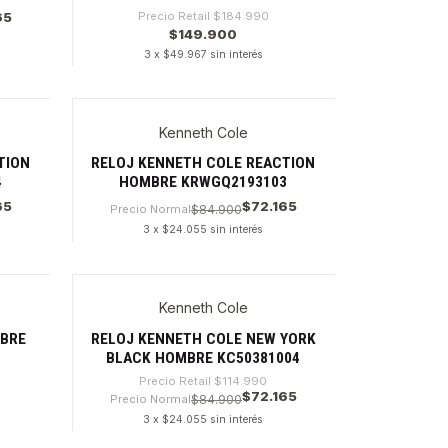
65
Precio Retail
$184.990
$149.900
3 x $49.967 sin interés
Cantidad
Kenneth Cole
TION
RELOJ KENNETH COLE REACTION
4
HOMBRE KRWGQ2193103
65
$72.165
Precio Normal
$84.900
3 x $24.055 sin interés
Cantidad
Kenneth Cole
-37%
MBRE
RELOJ KENNETH COLE NEW YORK
BLACK HOMBRE KC50381004
Precio Retail
$114.990
$72.165
Precio Normal
$84.900
3 x $24.055 sin interés