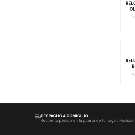
REL
B
P
Canti
REL
B
P
Canti
DESPACHO A DOMICILIO
Recibe tu pedido en la puerta de tu hogar, Realizam