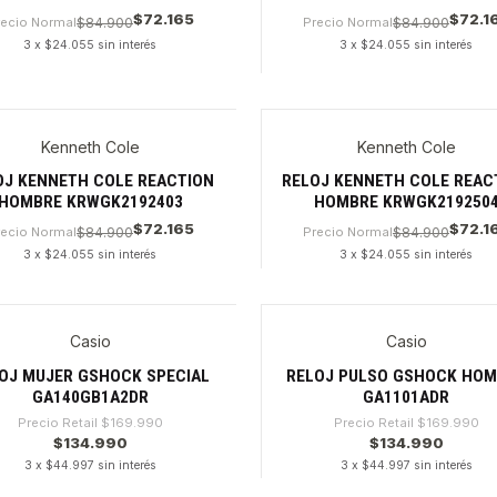
$72.165
$72.1
recio Normal
$84.900
Precio Normal
$84.900
3 x $24.055 sin interés
3 x $24.055 sin interés
dad
Cantidad
Kenneth Cole
Kenneth Cole
OJ KENNETH COLE REACTION
RELOJ KENNETH COLE REAC
HOMBRE KRWGK2192403
HOMBRE KRWGK219250
$72.165
$72.1
recio Normal
$84.900
Precio Normal
$84.900
3 x $24.055 sin interés
3 x $24.055 sin interés
dad
Cantidad
Casio
Casio
0%
-20%
OJ MUJER GSHOCK SPECIAL
RELOJ PULSO GSHOCK HO
GA140GB1A2DR
GA1101ADR
Precio Retail
$169.990
Precio Retail
$169.990
$134.990
$134.990
3 x $44.997 sin interés
3 x $44.997 sin interés