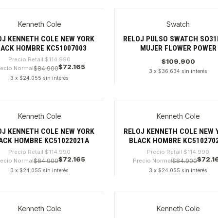
dad
Cantidad
Kenneth Cole
Swatch
%
OJ KENNETH COLE NEW YORK
RELOJ PULSO SWATCH SO31
LACK HOMBRE KC51007003
MUJER FLOWER POWER
Precio Retail
$114.990
$109.900
$72.165
recio Normal
$84.900
3 x $36.634 sin interés
3 x $24.055 sin interés
dad
Cantidad
Kenneth Cole
Kenneth Cole
%
-37%
OJ KENNETH COLE NEW YORK
RELOJ KENNETH COLE NEW 
ACK HOMBRE KC51022021A
BLACK HOMBRE KC510270
Precio Retail
$114.990
Precio Retail
$114.990
$72.165
$72.1
recio Normal
$84.900
Precio Normal
$84.900
3 x $24.055 sin interés
3 x $24.055 sin interés
dad
Cantidad
Kenneth Cole
Kenneth Cole