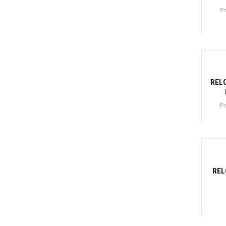
P
Canti
REL
P
Canti
-2
REL