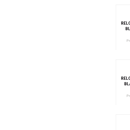
Canti
-37
REL
B
P
Canti
-37
REL
BL
P
Canti