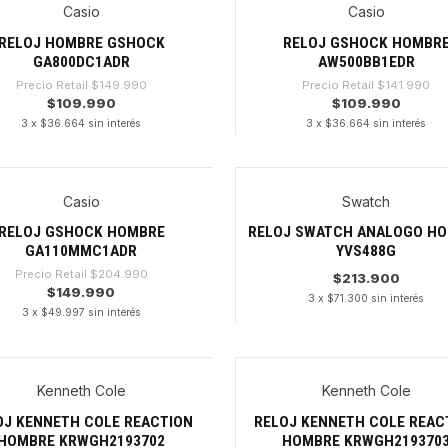
Casio
Casio
6%
-22%
RELOJ HOMBRE GSHOCK
RELOJ GSHOCK HOMBR
GA800DC1ADR
AW500BB1EDR
Precio Retail
$149.990
Precio Retail
$141.990
$109.990
$109.990
3 x $36.664 sin interés
3 x $36.664 sin interés
dad
Cantidad
Casio
Swatch
6%
RELOJ GSHOCK HOMBRE
RELOJ SWATCH ANALOGO H
GA110MMC1ADR
YVS488G
Precio Retail
$204.990
$213.900
$149.990
3 x $71.300 sin interés
3 x $49.997 sin interés
dad
Cantidad
Kenneth Cole
Kenneth Cole
OJ KENNETH COLE REACTION
RELOJ KENNETH COLE REAC
HOMBRE KRWGH2193702
HOMBRE KRWGH219370