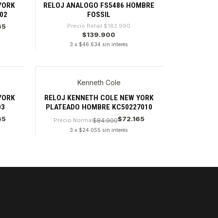
YORK
RELOJ ANALOGO FS5486 HOMBRE
02
FOSSIL
65
Precio Retail
$182.990
$139.900
3 x $46.634 sin interés
Cantidad
Kenneth Cole
YORK
RELOJ KENNETH COLE NEW YORK
03
PLATEADO HOMBRE KC50227010
65
$72.165
Precio Normal
$84.900
3 x $24.055 sin interés
Cantidad
PAGOS SE
Tu compra 