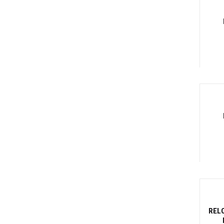
-2
Canti
-2
Canti
REL