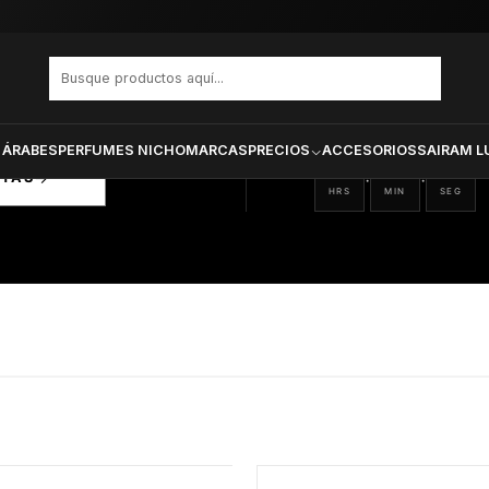
PRODUCTOS SELECCIONA
CTOS
ONADOS
 ÁRABES
PERFUMES NICHO
MARCAS
PRECIOS
ACCESORIOS
SAIRAM L
13
21
14
:
:
RTAS
HRS
MIN
SEG