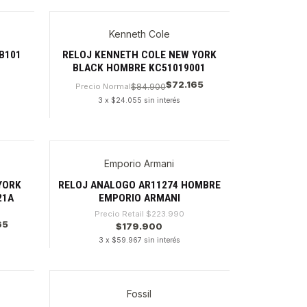
Cantidad
Kenneth Cole
B101
RELOJ KENNETH COLE NEW YORK
BLACK HOMBRE KC51019001
$72.165
Precio Normal
$84.900
3 x $24.055 sin interés
Cantidad
Emporio Armani
-19%
YORK
RELOJ ANALOGO AR11274 HOMBRE
21A
EMPORIO ARMANI
Precio Retail
$223.990
65
$179.900
3 x $59.967 sin interés
Cantidad
Fossil
-23%