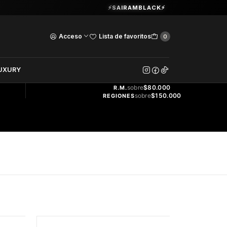
Guardia Vieja 202. Oficina 102.
⚡SAIRAMBLACK⚡
Ver Horarios
Acceso
Lista de favoritos
0
DOS
UXURY
ENVÍO
GRATIS
sobre
$80.000
R.M.
sobre
$150.000
REGIONES