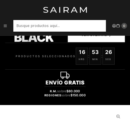
Inicio
Vaporizadores
Vapeador Desechable Fly Strawberry 2500 Puffs
PRODUCTOS
0
SELECCIONADOS
BLACK
VER OFERTAS
16
53
25
:
:
PRODUCTOS SELECCIONADOS
HRS
MIN
SEG
ENVÍO
GRATIS
sobre
$80.000
R.M.
sobre
$150.000
REGIONES
24%