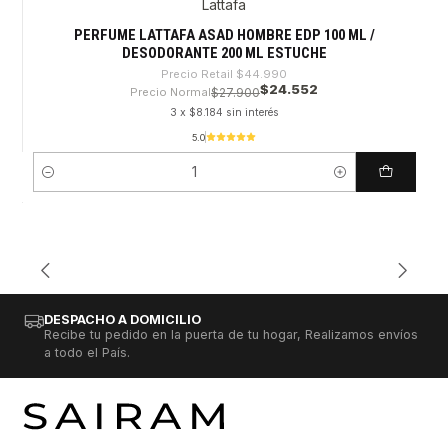
Lattafa
PERFUME LATTAFA ASAD HOMBRE EDP 100 ML /
DESODORANTE 200 ML ESTUCHE
Precio Retail
$44.990
$24.552
Precio Normal
$27.900
3 x $8.184 sin interés
5.0
Cantidad
DESPACHO A DOMICILIO
Recibe tu pedido en la puerta de tu hogar, Realizamos envíos
a todo el País.