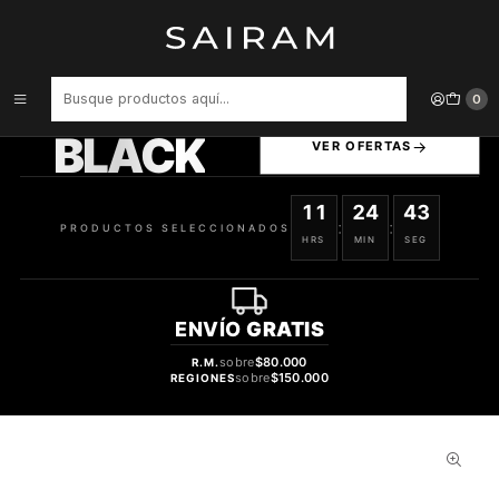
Inicio
Perfume
Perfumes de Hombre
ASAD EDP 100 ML / ASAD ZANZIBAR HOMBRE EDP 100 ML
ANIVERSARY ESTUCHE
PRODUCTOS
0
SELECCIONADOS
BLACK
VER OFERTAS
11
24
42
:
:
PRODUCTOS SELECCIONADOS
HRS
MIN
SEG
ENVÍO
GRATIS
sobre
$80.000
R.M.
sobre
$150.000
REGIONES