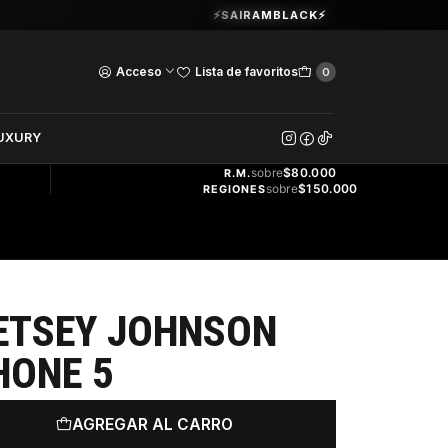
Guardia Vieja 202. Oficina 102.
⚡SAIRAMBLACK⚡
Ver Horarios
Acceso
Lista de favoritos
0
DOS
UXURY
ENVÍO
GRATIS
sobre
$80.000
R.M.
sobre
$150.000
REGIONES
ETSEY JOHNSON
HONE 5
AGREGAR AL CARRO