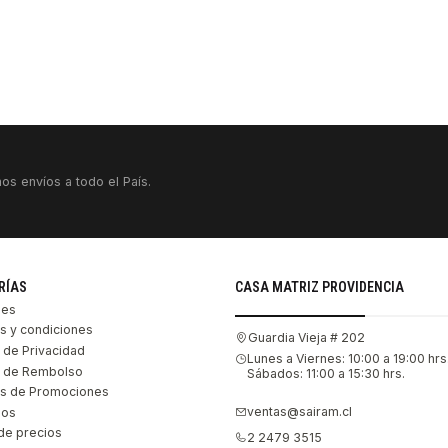
os envíos a todo el País.
RÍAS
CASA MATRIZ PROVIDENCIA
les
s y condiciones
Guardia Vieja # 202
s de Privacidad
Lunes a Viernes: 10:00 a 19:00 hrs
as de Rembolso
Sábados: 11:00 a 15:30 hrs.
s de Promociones
ventas@sairam.cl
nos
de precios
2 2479 3515