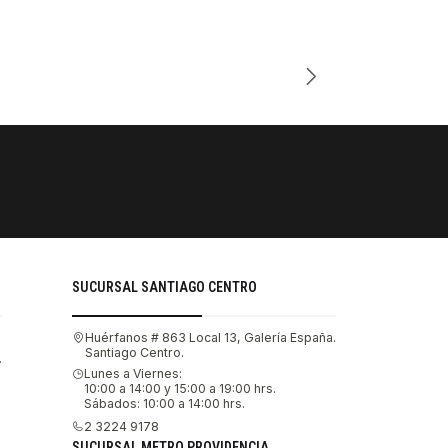
Cantidad
PAGOS SE
Tu compra 
SUCURSAL SANTIAGO CENTRO
Huérfanos # 863 Local 13, Galería España.
Santiago Centro.
.
Lunes a Viernes:
10:00 a 14:00 y 15:00 a 19:00 hrs.
Sábados: 10:00 a 14:00 hrs.
2 3224 9178
SUCURSAL METRO PROVIDENCIA