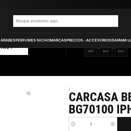
 JOHNSON BG70100 IPHONE 5
PRODUCTOS SELECCIONA
CTOS
ONADOS
 ÁRABES
PERFUMES NICHO
MARCAS
PRECIOS
ACCESORIOS
SAIRAM L
01
02
00
:
:
RTAS
HRS
MIN
SEG
|
CARCASA B
BG70100 IP
Cantidad