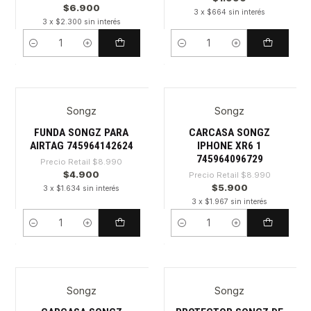
$6.900
3 x $664 sin interés
3 x $2.300 sin interés
Cantidad
Cantidad
Songz
Songz
-45%
-34%
FUNDA SONGZ PARA
CARCASA SONGZ
AIRTAG 745964142624
IPHONE XR6 1
745964096729
Precio Retail
$8.990
$4.900
Precio Retail
$8.990
$5.900
3 x $1.634 sin interés
3 x $1.967 sin interés
Cantidad
Cantidad
Songz
Songz
-30%
-34%