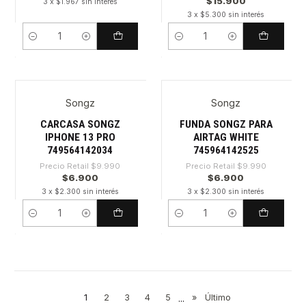
$15.900
3 x $1.967 sin interés
3 x $5.300 sin interés
Cantidad
Cantidad
Songz
Songz
-30%
-30%
CARCASA SONGZ
FUNDA SONGZ PARA
IPHONE 13 PRO
AIRTAG WHITE
749564142034
745964142525
Precio Retail
$9.990
Precio Retail
$9.990
$6.900
$6.900
3 x $2.300 sin interés
3 x $2.300 sin interés
Cantidad
Cantidad
1
2
3
4
5
...
»
Último