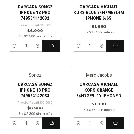
CARCASA SONGZ
CARCASA MICHAEL
IPHONE 13 PRO
KORS BLUE 34H7ME8L4M
749564142032
IPHONE 6/6S
Precio Retail
$9.990
$1.990
$6.900
3 x $664 sin interés
3 x $2.300 sin interés
Cantidad
Cantidad
Songz
Marc Jacobs
-30%
CARCASA SONGZ
CARCASA MICHAEL
IPHONE 13 PRO
KORS ORANGE
749564142033
34H7GE9L1Y IPHONE 7
Precio Retail
$9.990
$1.990
$6.900
3 x $664 sin interés
3 x $2.300 sin interés
Cantidad
Cantidad