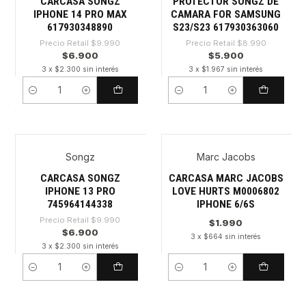
CARCASA SONGZ
PROTECTOR SONGZ DE
IPHONE 14 PRO MAX
CAMARA FOR SAMSUNG
617930348890
S23/S23 617930363060
Precio Retail
$9.990
Precio Retail
$8.990
$6.900
$5.900
3 x $2.300 sin interés
3 x $1.967 sin interés
Cantidad
Cantidad
Songz
Marc Jacobs
-30%
CARCASA SONGZ
CARCASA MARC JACOBS
IPHONE 13 PRO
LOVE HURTS M0006802
745964144338
IPHONE 6/6S
Precio Retail
$9.990
$1.990
$6.900
3 x $664 sin interés
3 x $2.300 sin interés
Cantidad
Cantidad