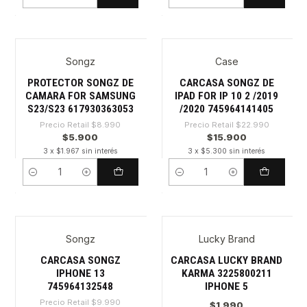
Cantidad
Cantidad
Songz
Case
-34%
-30%
PROTECTOR SONGZ DE
CARCASA SONGZ DE
CAMARA FOR SAMSUNG
IPAD FOR IP 10 2 /2019
S23/S23 617930363053
/2020 745964141405
Precio Retail
$8.990
Precio Retail
$22.990
$5.900
$15.900
3 x $1.967 sin interés
3 x $5.300 sin interés
Cantidad
Cantidad
Songz
Lucky Brand
-30%
CARCASA SONGZ
CARCASA LUCKY BRAND
IPHONE 13
KARMA 3225800211
745964132548
IPHONE 5
Precio Retail
$9.990
$1.990