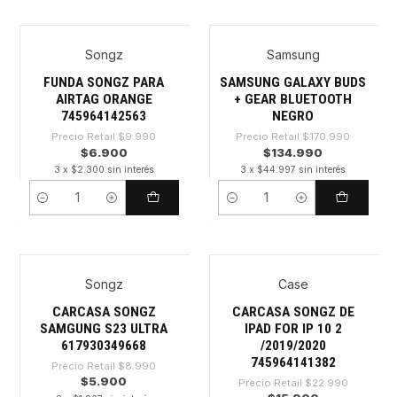
Songz
Samsung
-30%
-21%
FUNDA SONGZ PARA
SAMSUNG GALAXY BUDS
AIRTAG ORANGE
+ GEAR BLUETOOTH
745964142563
NEGRO
Precio Retail
$9.990
Precio Retail
$170.990
$6.900
$134.990
3 x $2.300 sin interés
3 x $44.997 sin interés
Cantidad
Cantidad
Songz
Case
-34%
-30%
CARCASA SONGZ
CARCASA SONGZ DE
SAMGUNG S23 ULTRA
IPAD FOR IP 10 2
617930349668
/2019/2020
745964141382
Precio Retail
$8.990
$5.900
Precio Retail
$22.990