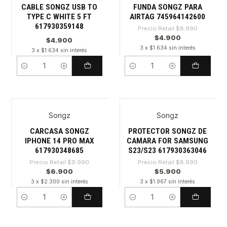
CABLE SONGZ USB TO
FUNDA SONGZ PARA
TYPE C WHITE 5 FT
AIRTAG 745964142600
617930359148
Precio Retail
$8.990
$4.900
$4.900
3 x $1.634 sin interés
3 x $1.634 sin interés
Cantidad
Cantidad
Songz
Songz
-30%
-34%
CARCASA SONGZ
PROTECTOR SONGZ DE
IPHONE 14 PRO MAX
CAMARA FOR SAMSUNG
617930348685
S23/S23 617930363046
Precio Retail
$9.990
Precio Retail
$8.990
$6.900
$5.900
3 x $2.300 sin interés
3 x $1.967 sin interés
Cantidad
Cantidad