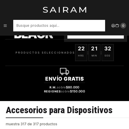
Inicio
Accesorios para Dispositivos
PRODUCTOS
SELECCIONADOS
0
BLACK
VER OFERTAS
22
21
32
:
:
PRODUCTOS SELECCIONADOS
HRS
MIN
SEG
ENVÍO
GRATIS
sobre
$80.000
R.M.
sobre
$150.000
REGIONES
Accesorios para Dispositivos
muestra 317 de 317 productos