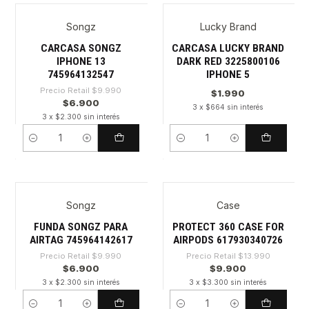
Songz
Lucky Brand
-30%
CARCASA SONGZ
CARCASA LUCKY BRAND
IPHONE 13
DARK RED 3225800106
745964132547
IPHONE 5
Precio Retail
$9.990
$1.990
$6.900
3 x $664 sin interés
3 x $2.300 sin interés
Cantidad
Cantidad
Songz
Case
-30%
-29%
FUNDA SONGZ PARA
PROTECT 360 CASE FOR
AIRTAG 745964142617
AIRPODS 617930340726
Precio Retail
$9.990
Precio Retail
$13.990
$6.900
$9.900
3 x $2.300 sin interés
3 x $3.300 sin interés