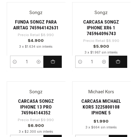
Songz
Songz
-45%
-34%
FUNDA SONGZ PARA
CARCASA SONGZ
AIRTAG 745964142631
IPHONE XR6 1
745964096743
Precio Retail
$8.990
$4.900
Precio Retail
$8.990
$5.900
3 x $1.634 sin interés
3 x $1.967 sin interés
Cantidad
Cantidad
Songz
Michael Kors
-30%
CARCASA SONGZ
CARCASA MICHAEL
IPHONE 13 PRO
KORS 3225800108
745964144352
IPHONE 5
Precio Retail
$9.990
$1.990
$6.900
3 x $664 sin interés
3 x $2.300 sin interés