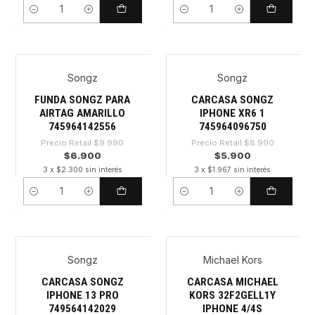
Cantidad
Cantidad
Songz
Songz
-30%
-34%
FUNDA SONGZ PARA
CARCASA SONGZ
AIRTAG AMARILLO
IPHONE XR6 1
745964142556
745964096750
Precio Retail
$9.990
Precio Retail
$8.990
$6.900
$5.900
3 x $2.300 sin interés
3 x $1.967 sin interés
Cantidad
Cantidad
Songz
Michael Kors
-30%
CARCASA SONGZ
CARCASA MICHAEL
IPHONE 13 PRO
KORS 32F2GELL1Y
749564142029
IPHONE 4/4S