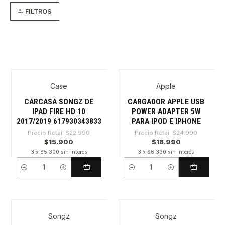
FILTROS
Case
Apple
-30%
-24%
CARCASA SONGZ DE
CARGADOR APPLE USB
IPAD FIRE HD 10
POWER ADAPTER 5W
2017/2019 617930343833
PARA IPOD E IPHONE
Precio Retail
$22.990
Precio Retail
$24.990
$15.900
$18.990
3 x $5.300 sin interés
3 x $6.330 sin interés
Cantidad
Cantidad
Songz
Songz
-45%