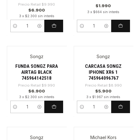
Precio Retail
$9.990
$1.990
$6.900
3 x $664 sin interés
3 x $2.300 sin interés
Cantidad
Cantidad
Songz
Songz
-30%
-34%
FUNDA SONGZ PARA
CARCASA SONGZ
AIRTAG BLACK
IPHONE XR6 1
745964142518
745964096767
Precio Retail
$9.990
Precio Retail
$8.990
$6.900
$5.900
3 x $2.300 sin interés
3 x $1.967 sin interés
Cantidad
Cantidad
Songz
Michael Kors
-30%