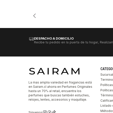
Cantidad
DESPACHO A DOMICILIO
Recibe tu pedido en la puerta de tu hogar, Realizam
CATEGO
Sucursa
Termino
La mas amplia variedad en fragancias está
Política
en Sairam.cl ahorra en Perfumes Originales
Polític
hasta un 70% al retail, encuentra los
perfumes que buscas también estuches,
Término
relojes, lentes, accesorios y maquillaje.
Califíca
Listado 
Métodos
Síguenos