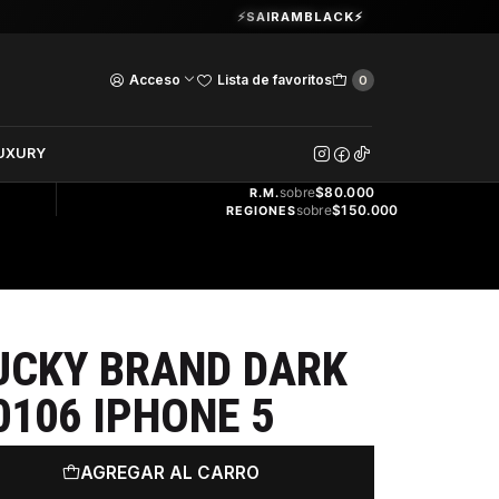
Guardia Vieja 202. Oficina 102.
⚡SAIRAMBLACK⚡
Ver Horarios
Acceso
Lista de favoritos
0
DOS
UXURY
ENVÍO
GRATIS
sobre
$80.000
R.M.
sobre
$150.000
REGIONES
UCKY BRAND DARK
0106 IPHONE 5
AGREGAR AL CARRO