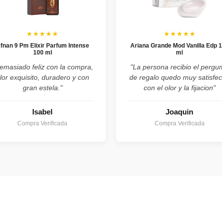
★★★★★
★★★★★
fnan 9 Pm Elixir Parfum Intense
Ariana Grande Mod Vanilla Edp 
100 ml
ml
emasiado feliz con la compra,
"La persona recibio el perg
lor exquisito, duradero y con
de regalo quedo muy satisfe
gran estela."
con el olor y la fijacion"
Isabel
Joaquin
Compra Verificada
Compra Verificada