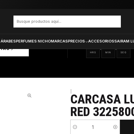
and Dark Red 3225800106 Iphone 5
PRODUCTOS SELECCIONA
CTOS
ONADOS
 ÁRABES
PERFUMES NICHO
MARCAS
PRECIOS
ACCESORIOS
SAIRAM L
16
07
21
:
:
RTAS
HRS
MIN
SEG
|
CARCASA L
RED 322580
Cantidad