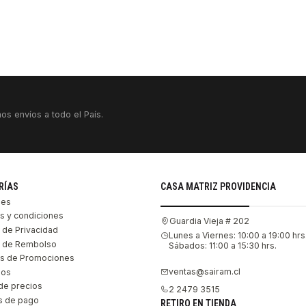
os envíos a todo el País.
RÍAS
CASA MATRIZ PROVIDENCIA
les
s y condiciones
Guardia Vieja # 202
s de Privacidad
Lunes a Viernes: 10:00 a 19:00 hrs
as de Rembolso
Sábados: 11:00 a 15:30 hrs.
s de Promociones
ventas@sairam.cl
nos
de precios
2 2479 3515
 de pago
RETIRO EN TIENDA