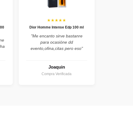
★★★★★
100
Dior Homme Intense Edp 100 ml
"Me encanto sirve bastanre
ume
para ocasióne dd
cha
evento,ofina,citas pero eso"
Joaquin
Compra Verificada