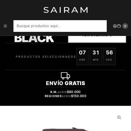
Inicio
Accesorios para Dispositivos
Carcasa Ralph Blue 405557292006 Samsung Galaxy S5 Brown
PRODUCTOS
0
SELECCIONADOS
BLACK
VER OFERTAS
07
31
55
:
:
PRODUCTOS SELECCIONADOS
HRS
MIN
SEG
ENVÍO
GRATIS
sobre
$80.000
R.M.
sobre
$150.000
REGIONES