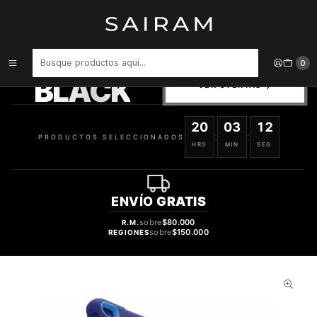
Inicio
Accesorios para Dispositivos
Carcasa Songz De Ipad For Ip Pro 12 9 /2018/2020 745964118599
PRODUCTOS
0
SELECCIONADOS
BLACK
VER OFERTAS
20
03
12
:
:
PRODUCTOS SELECCIONADOS
HRS
MIN
SEG
ENVÍO
GRATIS
sobre
$80.000
R.M.
sobre
$150.000
REGIONES
31%