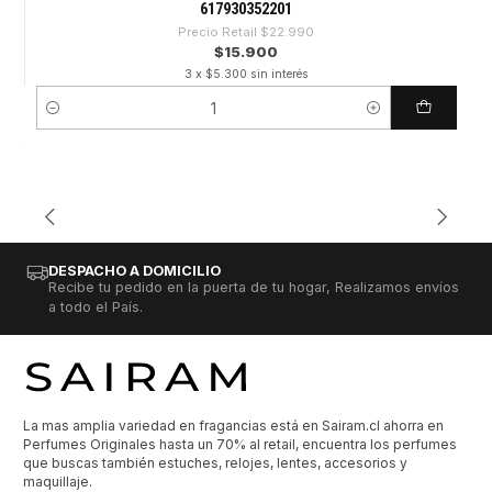
617930352201
Precio Retail
$22.990
$15.900
3 x $5.300 sin interés
Cantidad
DESPACHO A DOMICILIO
Recibe tu pedido en la puerta de tu hogar, Realizamos envíos
a todo el País.
La mas amplia variedad en fragancias está en Sairam.cl ahorra en
Perfumes Originales hasta un 70% al retail, encuentra los perfumes
que buscas también estuches, relojes, lentes, accesorios y
maquillaje.