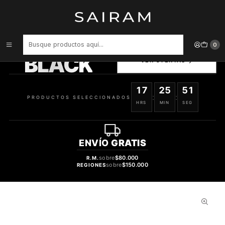
Inicio
Accesorios para Dispositivos
Carcasa Songz Ipad For Mini 6 617930352206
PRODUCTOS
0
SELECCIONADOS
BLACK
VER OFERTAS
17
25
50
:
:
PRODUCTOS SELECCIONADOS
HRS
MIN
SEG
ENVÍO
GRATIS
sobre
$80.000
R.M.
sobre
$150.000
REGIONES
31%