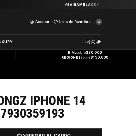
Guardia Vieja 202. Oficina 102.
⚡SAIRAMBLACK⚡
Ver Horarios
Acceso
Lista de favoritos
0
DOS
UXURY
ENVÍO
GRATIS
sobre
$80.000
R.M.
sobre
$150.000
REGIONES
ONGZ IPHONE 14
7930359193
AGREGAR AL CARRO