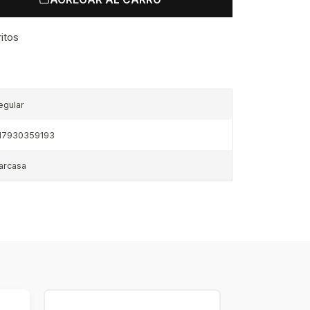
ritos
egular
17930359193
arcasa