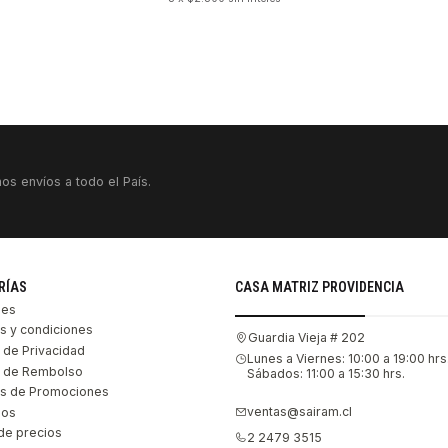
os envíos a todo el País.
RÍAS
CASA MATRIZ PROVIDENCIA
les
s y condiciones
Guardia Vieja # 202
s de Privacidad
Lunes a Viernes: 10:00 a 19:00 hrs
as de Rembolso
Sábados: 11:00 a 15:30 hrs.
s de Promociones
ventas@sairam.cl
nos
de precios
2 2479 3515