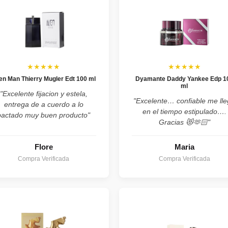
★★★★★
★★★★★
ien Man Thierry Mugler Edt 100 ml
Dyamante Daddy Yankee Edp 1
ml
"Excelente fijacion y estela,
"Excelente… confiable me ll
entrega de a cuerdo a lo
en el tiempo estipulado….
pactado muy buen producto"
Gracias 😻🫶🏻"
Flore
Maria
Compra Verificada
Compra Verificada