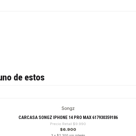
uno de estos
Songz
CARCASA SONGZ IPHONE 14 PRO MAX 617930359186
Precio Retail
$9.990
$6.900
3 x $2.300 sin interés