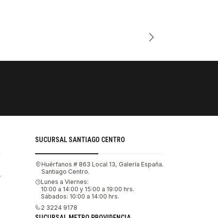
Cantidad
PAGOS SE
Tu compra 
SUCURSAL SANTIAGO CENTRO
Huérfanos # 863 Local 13, Galería España.
Santiago Centro.
.
Lunes a Viernes:
10:00 a 14:00 y 15:00 a 19:00 hrs.
Sábados: 10:00 a 14:00 hrs.
2 3224 9178
SUCURSAL METRO PROVIDENCIA