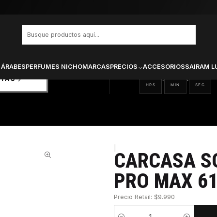
hone 14 Pro Max 617930359193
PRODUCTOS SELECCIONA
CTOS
ONADOS
 ÁRABES
PERFUMES NICHO
MARCAS
PRECIOS
ACCESORIOS
SAIRAM L
02
57
52
:
:
RTAS
HRS
MIN
SEG
|
CARCASA S
31%
PRO MAX 61
Precio Retail: $9.990