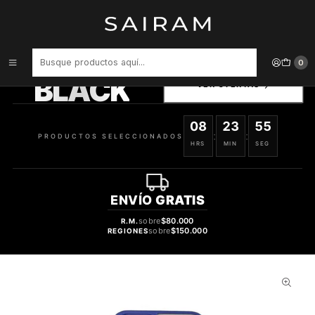
Inicio
Accesorios para Dispositivos
Carcasa Songz Iphone 14 Pro Max 617930360106
PRODUCTOS
0
SELECCIONADOS
BLACK
VER OFERTAS
08
23
54
:
:
PRODUCTOS SELECCIONADOS
HRS
MIN
SEG
ENVÍO
GRATIS
sobre
$80.000
R.M.
sobre
$150.000
REGIONES
31%