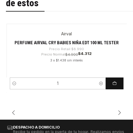
de estos
Airval
-52%
PERFUME AIRVAL CRY BABIES NIÑA EDT 100 ML TESTER
Precio Retail
$8.990
$4.312
Precio Normal
$4.900
3 x $1.438 sin interés
Cantidad
DESPACHO A DOMICILIO
Recibe tu pedido en la puerta de tu hogar, Realizamos envíos