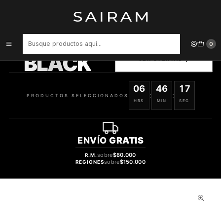
Inicio
Body Mist
Colonia Airval Cry Babies Niña Body Mist 200 ml Tester
PRODUCTOS
0
SELECCIONADOS
BLACK
VER OFERTAS
06
46
16
:
:
PRODUCTOS SELECCIONADOS
HRS
MIN
SEG
ENVÍO
GRATIS
sobre
$80.000
R.M.
sobre
$150.000
REGIONES
66%