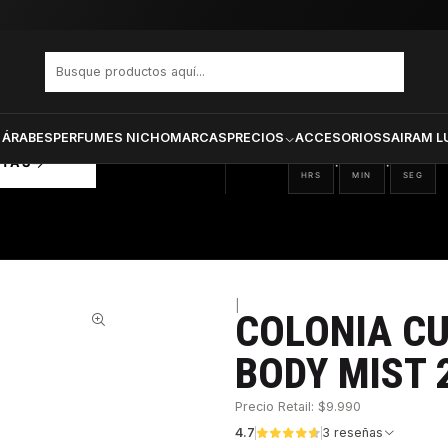
S MUJER BODY MIST 236 ML
PRODUCTOS SELECCIONA
CTOS
ONADOS
 ÁRABES
PERFUMES NICHO
MARCAS
PRECIOS
ACCESORIOS
SAIRAM L
13
24
20
:
:
RTAS
HRS
MIN
SEG
|
COLONIA C
30%
BODY MIST 
Precio Retail: $9.990
4.7
3 reseñas