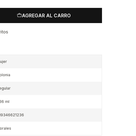
AGREGAR AL CARRO
ritos
ujer
olonia
egular
36 ml
19346621236
lorales