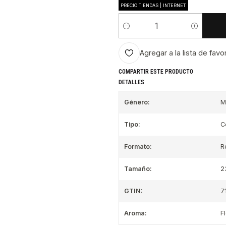
PRECIO TIENDAS | INTERNET
Cantidad
Agregar a la lista de favo
COMPARTIR ESTE PRODUCTO
DETALLES
Género:
M
Tipo:
C
Formato:
R
Tamaño:
2
GTIN:
7
Aroma:
F