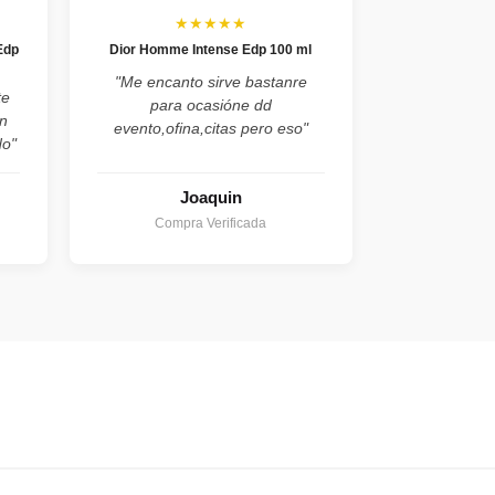
★★★★★
Edp
Dior Homme Intense Edp 100 ml
"Me encanto sirve bastanre
te
para ocasióne dd
n
evento,ofina,citas pero eso"
do"
Joaquin
Compra Verificada