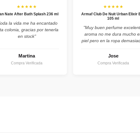
★★★★★
★★★★★
an Nate After Bath Splash 236 ml
Armaf Club De Nuit Urban Elixir 
105 ml
Toda la vida me ha encantado
"Muy buen perfume excelen
ta colonia, gracias por tenerla
aroma no me dura mucho e
en stock"
piel pero en la ropa demasia
Martina
Jose
Compra Verificada
Compra Verificada