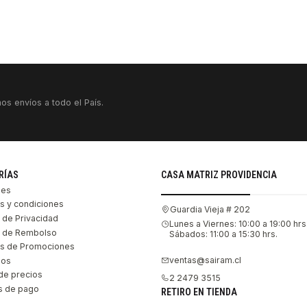
os envíos a todo el País.
RÍAS
CASA MATRIZ PROVIDENCIA
les
s y condiciones
Guardia Vieja # 202
s de Privacidad
Lunes a Viernes: 10:00 a 19:00 hrs
as de Rembolso
Sábados: 11:00 a 15:30 hrs.
s de Promociones
ventas@sairam.cl
nos
de precios
2 2479 3515
 de pago
RETIRO EN TIENDA