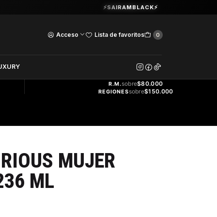
Guardia Vieja 202. Oficina 102.
⚡SAIRAMBLACK⚡
Ver Horarios
Acceso
Lista de favoritos
0
DOS
UXURY
ENVÍO
GRATIS
sobre
$80.000
R.M.
sobre
$150.000
REGIONES
URIOUS MUJER
236 ML