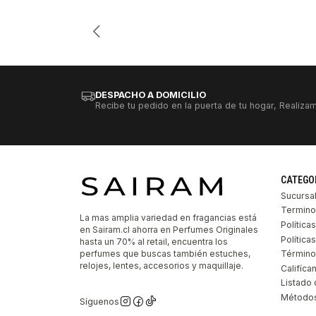
Cantidad
DESPACHO A DOMICILIO
Recibe tu pedido en la puerta de tu hogar, Realizam
CATEGO
Sucursa
Termino
La mas amplia variedad en fragancias está
Política
en Sairam.cl ahorra en Perfumes Originales
Polític
hasta un 70% al retail, encuentra los
perfumes que buscas también estuches,
Término
relojes, lentes, accesorios y maquillaje.
Califíca
Listado 
Métodos
Síguenos