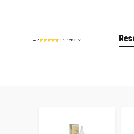
Res
4.7
3 reseñas