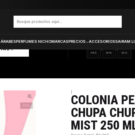
OWER CHUPA CHUPS DAMA BODY MIST 250 ML
PRODUCTOS SELECCIONA
CTOS
ONADOS
 ÁRABES
PERFUMES NICHO
MARCAS
PRECIOS
ACCESORIOS
SAIRAM L
19
57
49
:
:
RTAS
HRS
MIN
SEG
|
COLONIA P
30%
CHUPA CHU
MIST 250 M