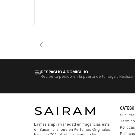
Cantidad
DESPACHO A DOMICILIO
Recibe tu pedido en la puerta de tu hogar, Realizam
CATEGO
Sucursa
Termino
La mas amplia variedad en fragancias está
Política
en Sairam.cl ahorra en Perfumes Originales
Polític
hasta un 70% al retail, encuentra los