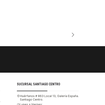
Cantidad
PAGOS SE
Tu compra 
SUCURSAL SANTIAGO CENTRO
Huérfanos # 863 Local 13, Galería España.
Santiago Centro.
.
Lunes a Viernes: