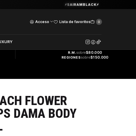
Guardia Vieja 202. Oficina 102.
⚡SAIRAMBLACK⚡
Ver Horarios
Acceso
Lista de favoritos
0
DOS
UXURY
ENVÍO
GRATIS
sobre
$80.000
R.M.
sobre
$150.000
REGIONES
EACH FLOWER
PS DAMA BODY
L