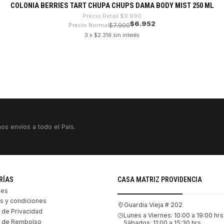
COLONIA BERRIES TART CHUPA CHUPS DAMA BODY MIST 250 ML
Precio Retail
$9.990
$6.952
Precio Normal
$7.900
3 x $2.318 sin interés
os envíos a todo el País.
RÍAS
CASA MATRIZ PROVIDENCIA
les
s y condiciones
Guardia Vieja # 202
s de Privacidad
Lunes a Viernes: 10:00 a 19:00 hrs
as de Rembolso
Sábados: 11:00 a 15:30 hrs.