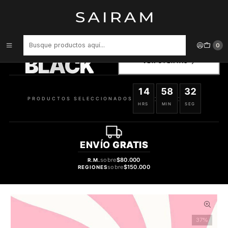
Inicio
Body Mist
CHUPA CHUPS
COLONIA TROPICAL MIX CHUPA CHUPS DAMA BODY MIST 250 ML
PRODUCTOS
0
SELECCIONADOS
BLACK
VER OFERTAS
14
58
31
:
:
PRODUCTOS SELECCIONADOS
HRS
MIN
SEG
ENVÍO
GRATIS
sobre
$80.000
R.M.
sobre
$150.000
REGIONES
37%