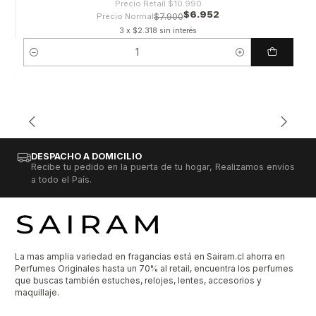
Precio Retail
$10.990
$6.952
Precio Normal
$7.900
3 x $2.318 sin interés
Cantidad
DESPACHO A DOMICILIO
Recibe tu pedido en la puerta de tu hogar, Realizamos envíos
a todo el País.
La mas amplia variedad en fragancias está en Sairam.cl ahorra en
Perfumes Originales hasta un 70% al retail, encuentra los perfumes
que buscas también estuches, relojes, lentes, accesorios y
maquillaje.