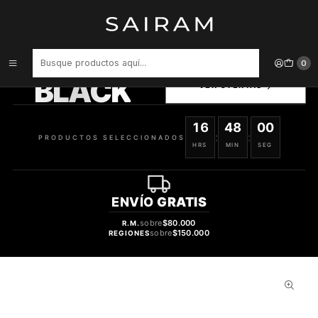
Inicio
Relojes
Otros
Correa Songz Metalica Apple 42/44/45 Mm 617930346957
PRODUCTOS
0
SELECCIONADOS
BLACK
VER OFERTAS
16
47
59
:
:
PRODUCTOS SELECCIONADOS
HRS
MIN
SEG
ENVÍO
GRATIS
sobre
$80.000
R.M.
sobre
$150.000
REGIONES
31%