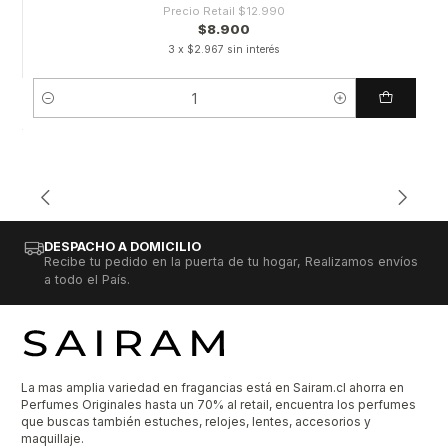
Precio Retail
$12.990
$8.900
3 x $2.967 sin interés
Cantidad
DESPACHO A DOMICILIO
Recibe tu pedido en la puerta de tu hogar, Realizamos envíos
a todo el País.
La mas amplia variedad en fragancias está en Sairam.cl ahorra en
Perfumes Originales hasta un 70% al retail, encuentra los perfumes
que buscas también estuches, relojes, lentes, accesorios y
maquillaje.