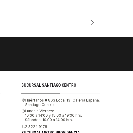
Cantidad
PAGOS SE
Tu compra 
SUCURSAL SANTIAGO CENTRO
Huérfanos # 863 Local 13, Galería España.
Santiago Centro.
.
Lunes a Viernes:
10:00 a 14:00 y 15:00 a 19:00 hrs.
Sábados: 10:00 a 14:00 hrs.
2 3224 9178
SUCURSAL METRO PROVIDENCIA