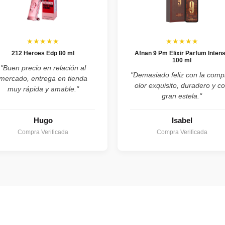
★★★★★
★★★★★
212 Heroes Edp 80 ml
Afnan 9 Pm Elixir Parfum Inten
100 ml
"Buen precio en relación al
"Demasiado feliz con la comp
mercado, entrega en tienda
olor exquisito, duradero y c
muy rápida y amable."
gran estela."
Hugo
Isabel
Compra Verificada
Compra Verificada