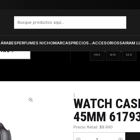
617930342935
PRODUCTOS SELECCIONA
CTOS
ONADOS
 ÁRABES
PERFUMES NICHO
MARCAS
PRECIOS
ACCESORIOS
SAIRAM L
10
47
35
:
:
RTAS
HRS
MIN
SEG
|
WATCH CAS
34%
45MM 6179
Precio Retail: $8.990