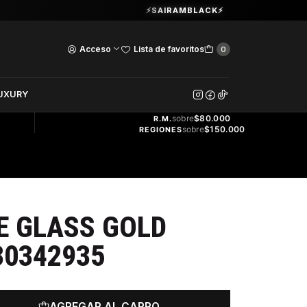
Guardia Vieja 202. Oficina 102.
⚡SAIRAMBLACK⚡
Ver Horarios
Acceso
Lista de favoritos
0
DOS
UXURY
ENVÍO
GRATIS
sobre
$80.000
R.M.
sobre
$150.000
REGIONES
E GLASS GOLD
30342935
AGREGAR AL CARRO