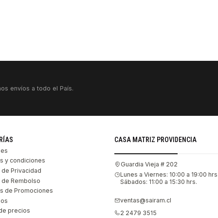
os envíos a todo el País.
RÍAS
CASA MATRIZ PROVIDENCIA
les
s y condiciones
Guardia Vieja # 202
s de Privacidad
Lunes a Viernes: 10:00 a 19:00 hrs
as de Rembolso
Sábados: 11:00 a 15:30 hrs.
s de Promociones
ventas@sairam.cl
nos
de precios
2 2479 3515