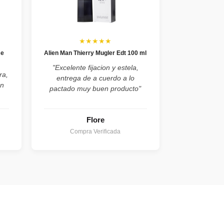
★★★★★
se
Alien Man Thierry Mugler Edt 100 ml
"Excelente fijacion y estela,
ra,
entrega de a cuerdo a lo
on
pactado muy buen producto"
Flore
Compra Verificada