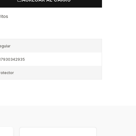
ritos
egular
17930342935
rotector