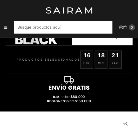
Inicio
Relojes
Otros
Correa Songz Para Watch 42/44 Mm 745964128260
PRODUCTOS
0
SELECCIONADOS
BLACK
VER OFERTAS
16
18
20
:
:
PRODUCTOS SELECCIONADOS
HRS
MIN
SEG
ENVÍO
GRATIS
sobre
$80.000
R.M.
sobre
$150.000
REGIONES
39%