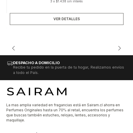
3 x $1.438 sin interés
VER DETALLES
DESPACHO A DOMICILIO
Recibe tu pedido en la puerta de tu hogar, Realizamos envíos
a todo el País.
La mas amplia variedad en fragancias está en Sairam.cl ahorra en
Perfumes Originales hasta un 70% al retail, encuentra los perfumes
que buscas también estuches, relojes, lentes, accesorios y
maquillaje.