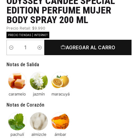
ODYSSEY CANDEE SPECIAL
EDITION PERFUME MUJER
BODY SPRAY 200 ML
Precio Retail: $9.990
PRECIO TIENDAS | INTERNET
AGREGAR AL CARRO
Cantidad
Notas de Salida
caramelo
jazmín
maracuyá
Notas de Corazón
pachulí
almizcle
ámbar