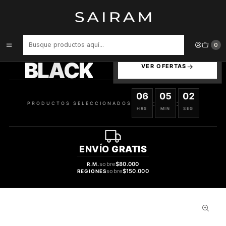
Inicio
Aroma
Frutales
DESODORANTE ARMAF ODYSSEY CANDEE SPECIAL EDITION
PERFUME MUJER BODY SPRAY 200 ML
PRODUCTOS
0
SELECCIONADOS
BLACK
VER OFERTAS
06
05
02
:
:
PRODUCTOS SELECCIONADOS
HRS
MIN
SEG
ENVÍO
GRATIS
sobre
$80.000
R.M.
sobre
$150.000
REGIONES
57%