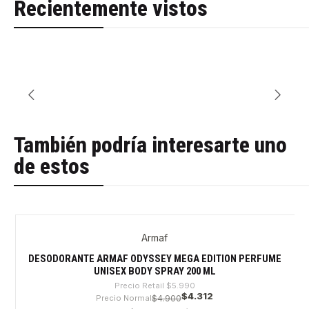
Recientemente vistos
También podría interesarte uno
de estos
Armaf
-28%
Agotado
DESODORANTE ARMAF ODYSSEY MEGA EDITION PERFUME
UNISEX BODY SPRAY 200 ML
Precio Retail
$5.990
$4.312
Precio Normal
$4.900