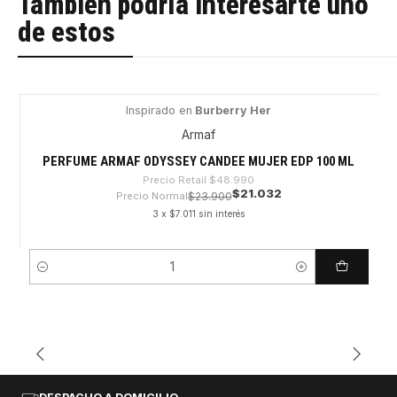
También podría interesarte uno
de estos
Inspirado en
Burberry Her
-57%
Armaf
PERFUME ARMAF ODYSSEY CANDEE MUJER EDP 100 ML
Precio Retail
$48.990
$21.032
Precio Normal
$23.900
3 x $7.011 sin interés
Cantidad