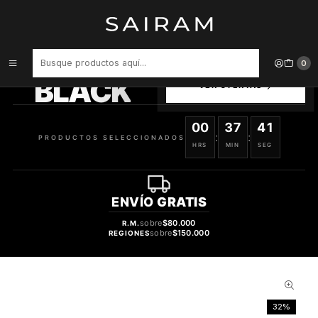
Inicio
Aroma
Frutales
PERFUME ARMAF ODYSSEY CANDEE MUJER EDP 200 ML
PRODUCTOS
0
SELECCIONADOS
BLACK
VER OFERTAS
00
37
41
:
:
PRODUCTOS SELECCIONADOS
HRS
MIN
SEG
ENVÍO
GRATIS
sobre
$80.000
R.M.
sobre
$150.000
REGIONES
32%