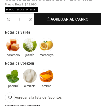
Precio Retail: $49.990
PRECIO TIENDAS | INTERNET
AGREGAR AL CARRO
Cantidad
Notas de Salida
caramelo
jazmín
maracuyá
Notas de Corazón
pachulí
almizcle
ámbar
Agregar a la lista de favoritos