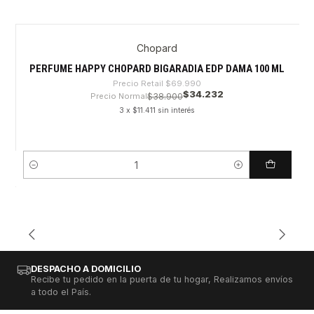
Chopard
-51%
PERFUME HAPPY CHOPARD BIGARADIA EDP DAMA 100 ML
Precio Retail
$69.990
$34.232
Precio Normal
$38.900
3 x $11.411 sin interés
Cantidad
DESPACHO A DOMICILIO
Recibe tu pedido en la puerta de tu hogar, Realizamos envíos
a todo el País.