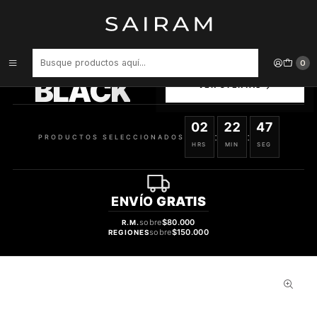
Inicio
Perfume
Perfumes de Mujer
Perfume Happy Chopard Felicia Roses Edp Dama 100 ml
PRODUCTOS
0
SELECCIONADOS
BLACK
VER OFERTAS
02
22
46
:
:
PRODUCTOS SELECCIONADOS
HRS
MIN
SEG
ENVÍO
GRATIS
sobre
$80.000
R.M.
sobre
$150.000
REGIONES
51%