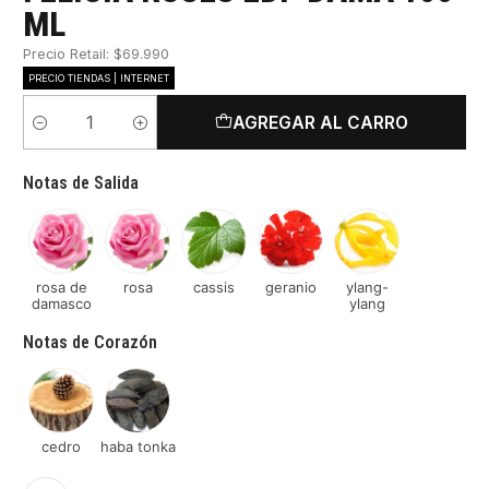
ML
Precio Retail: $69.990
PRECIO TIENDAS | INTERNET
AGREGAR AL CARRO
Cantidad
Notas de Salida
rosa de
rosa
cassis
geranio
ylang-
damasco
ylang
Notas de Corazón
cedro
haba tonka