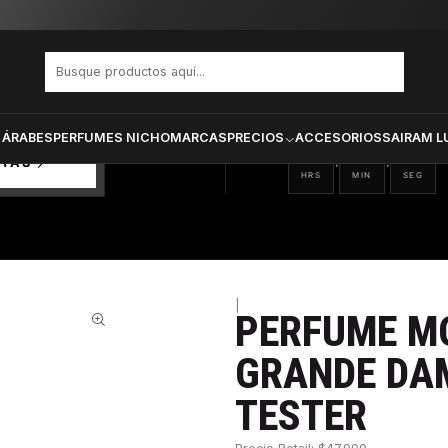
A GRANDE DAMA EDP 100 ML TESTER
PRODUCTOS SELECCIONA
CTOS
ONADOS
 ÁRABES
PERFUMES NICHO
MARCAS
PRECIOS
ACCESORIOS
SAIRAM L
01
56
02
:
:
RTAS
HRS
MIN
SEG
|
PERFUME M
47%
GRANDE DAM
TESTER