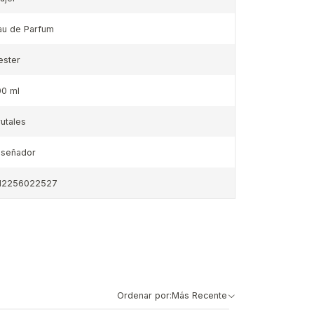
au de Parfum
ester
00 ml
rutales
iseñador
12256022527
Ordenar por:
Más Recente