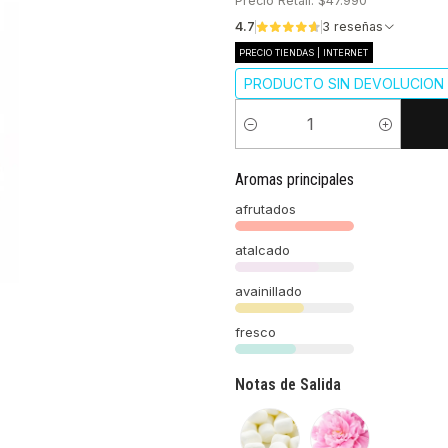
Precio Retail: $47.990
4.7
3 reseñas
PRECIO TIENDAS | INTERNET
PRODUCTO SIN DEVOLUCION 
Cantidad
Aromas principales
afrutados
atalcado
avainillado
fresco
Notas de Salida