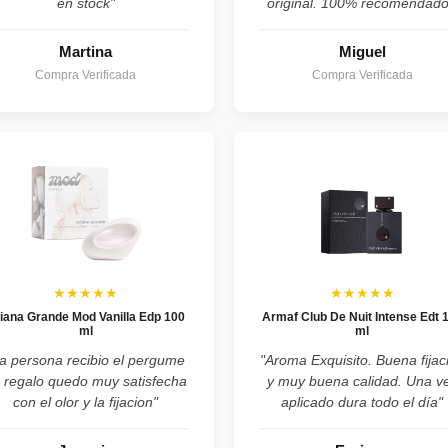
en stock"
original. 100% recomendado
Martina
Miguel
Compra Verificada
Compra Verificada
★★★★★
★★★★★
iana Grande Mod Vanilla Edp 100
Armaf Club De Nuit Intense Edt 
ml
ml
a persona recibio el pergume
"Aroma Exquisito. Buena fijac
 regalo quedo muy satisfecha
y muy buena calidad. Una v
con el olor y la fijacion"
aplicado dura todo el día"