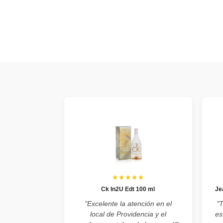
★★★★★
Ck In2U Edt 100 ml
Je
"Excelente la atención en el
"
local de Providencia y el
es