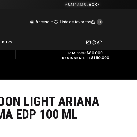
Guardia Vieja 202. Oficina 102.
⚡SAIRAMBLACK⚡
Ver Horarios
Acceso
Lista de favoritos
0
DOS
UXURY
ENVÍO
GRATIS
sobre
$80.000
R.M.
sobre
$150.000
REGIONES
OON LIGHT ARIANA
A EDP 100 ML