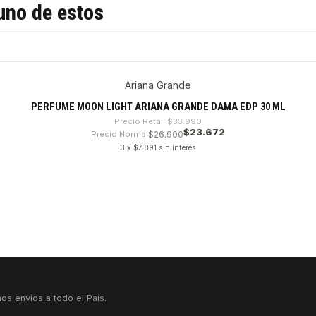
uno de estos
Ariana Grande
PERFUME MOON LIGHT ARIANA GRANDE DAMA EDP 30 ML
Precio Retail
$33.990
$23.672
Precio Normal
$26.900
3 x $7.891 sin interés
os envíos a todo el País.