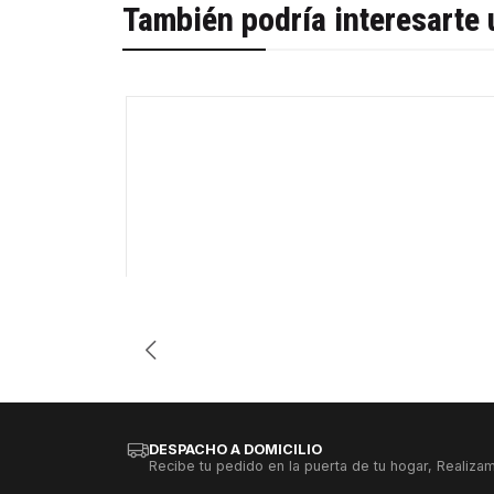
También podría interesarte 
-30%
Cantidad
DESPACHO A DOMICILIO
Recibe tu pedido en la puerta de tu hogar, Realizam