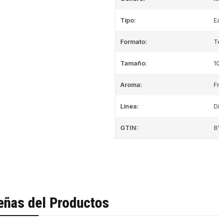
Tipo:
E
Formato:
T
Tamaño:
1
Aroma:
F
Linea:
D
GTIN:
8
eñas del Productos