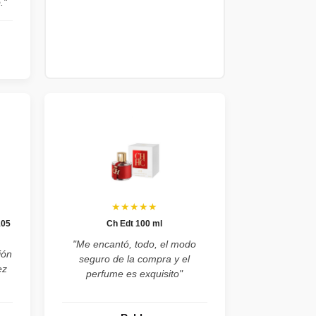
."
★★★★★
105
Ch Edt 100 ml
"Me encantó, todo, el modo
ión
seguro de la compra y el
ez
perfume es exquisito"