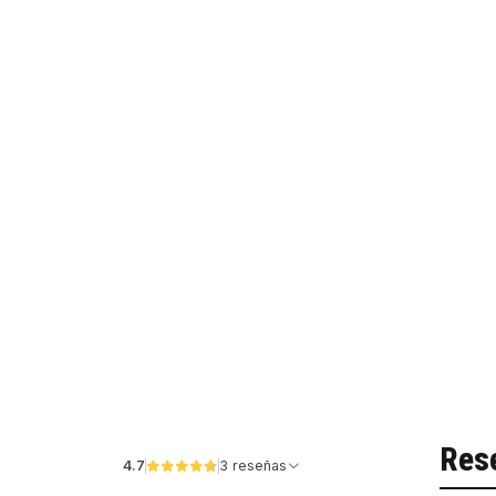
Res
4.7
3 reseñas