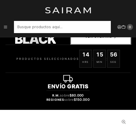
Inicio
Accesorios para Dispositivos
Funda Songz Para Airtag 745964142631
PRODUCTOS
0
SELECCIONADOS
BLACK
VER OFERTAS
14
15
55
:
:
PRODUCTOS SELECCIONADOS
HRS
MIN
SEG
ENVÍO
GRATIS
sobre
$80.000
R.M.
sobre
$150.000
REGIONES
45%