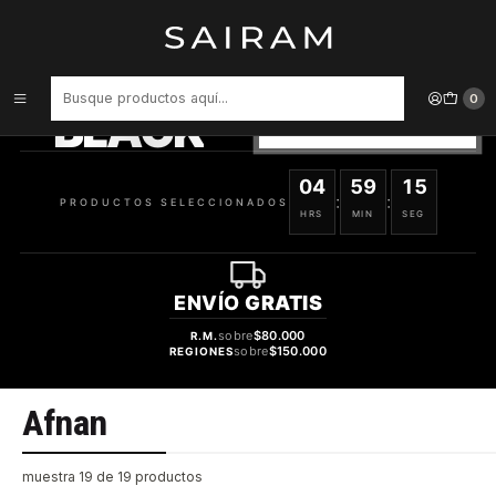
Inicio
Marcas
Afnan
PRODUCTOS
SELECCIONADOS
0
BLACK
VER OFERTAS
04
59
15
:
:
PRODUCTOS SELECCIONADOS
HRS
MIN
SEG
ENVÍO
GRATIS
sobre
$80.000
R.M.
sobre
$150.000
REGIONES
Afnan
muestra 19 de 19 productos