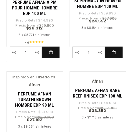
SUPREMACY IN HEAVEN
PERFUME AFNAN 9 PM
HOMBRE EDP 100 ML
POUR HOMME HOMBRE
EDP 100 ML
Precio Retail
$59.990
Precio Normal
$27.900
Precio Retail
$44.990
$24.552
Precio Normal
$29.900
$26.312
3 x $8.184 sin interés
3 x $8.771 sin interés
4.9
Cantidad
Cantidad
Inspirado en
Tuxedo Ysl
Afnan
-54%
-31%
Afnan
PERFUME AFNAN RARE
PERFUME AFNAN
REEF UNISEX EDP 100 ML
TURATHI BROWN
Precio Retail
$48.990
HOMBRE EDP 90 ML
Precio Normal
$37.900
$33.352
Precio Retail
$59.990
Precio Normal
$30.900
3 x $11.118 sin interés
$27.192
3 x $9.064 sin interés