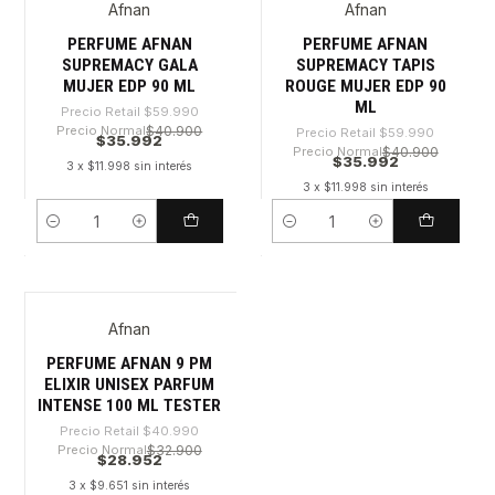
Afnan
Afnan
PERFUME AFNAN
PERFUME AFNAN
SUPREMACY GALA
SUPREMACY TAPIS
MUJER EDP 90 ML
ROUGE MUJER EDP 90
ML
Precio Retail
$59.990
Precio Normal
$40.900
Precio Retail
$59.990
$35.992
Precio Normal
$40.900
$35.992
3 x $11.998 sin interés
3 x $11.998 sin interés
Cantidad
Cantidad
Afnan
-29%
PERFUME AFNAN 9 PM
ELIXIR UNISEX PARFUM
INTENSE 100 ML TESTER
Precio Retail
$40.990
Precio Normal
$32.900
$28.952
3 x $9.651 sin interés