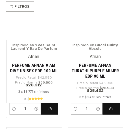
FILTROS
Inspirado en
Yves Saint
Inspirado en
Gucci Guilty
Laurent Y Eau De Parfum
Absolu
-38%
-48%
Afnan
Afnan
PERFUME AFNAN 9 AM
PERFUME AFNAN
DIVE UNISEX EDP 100 ML
TURATHI PURPLE MUJER
EDP 90 ML
Precio Retail
$42.990
Precio Normal
$29.900
Precio Retail
$48.990
$26.312
Precio Normal
$28.900
$25.432
3 x $8.771 sin interés
3 x $8.478 sin interés
5.0
Cantidad
Cantidad