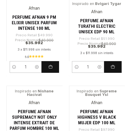
Inspirado en
Bvlgari Tygar
Afnan
-28%
-30%
Afnan
PERFUME AFNAN 9 PM
PERFUME AFNAN
ELIXIR UNISEX PARFUM
TURATHI ELECTRIC
INTENSE 100 ML
UNISEX EDP 90 ML
Precio Retail
$49.990
Precio Retail
$51.990
Precio Normal
$40.900
$35.992
Precio Normal
$40.900
$35.992
3 x $11.998 sin interés
3 x $11.998 sin interés
5.0
Cantidad
Cantidad
Inspirado en
Nishane
Inspirado en
Supreme
Hacivat
Bouquet Ysl
-49%
-62%
Afnan
Afnan
PERFUME AFNAN
PERFUME AFNAN
SUPREMACY NOT ONLY
HIGHNESS V BLACK
INTENSE EXTRAIT DE
MUJER EDP 100 ML
PARFUM HOMBRE 100 ML
Precio Retail
$97.990