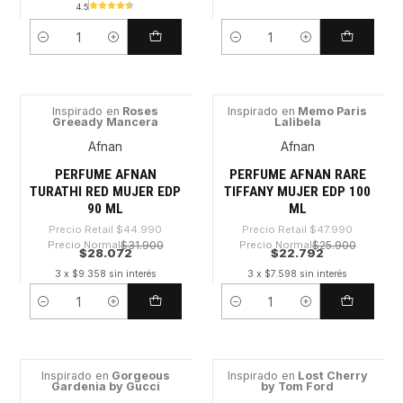
4.5
Cantidad
Cantidad
Inspirado en
Roses
Inspirado en
Memo Paris
Greeady Mancera
Lalibela
-37%
-52%
Afnan
Afnan
PERFUME AFNAN
PERFUME AFNAN RARE
TURATHI RED MUJER EDP
TIFFANY MUJER EDP 100
90 ML
ML
Precio Retail
$44.990
Precio Retail
$47.990
Precio Normal
$31.900
Precio Normal
$25.900
$28.072
$22.792
3 x $9.358 sin interés
3 x $7.598 sin interés
Cantidad
Cantidad
Inspirado en
Gorgeous
Inspirado en
Lost Cherry
Gardenia by Gucci
by Tom Ford
-40%
-40%