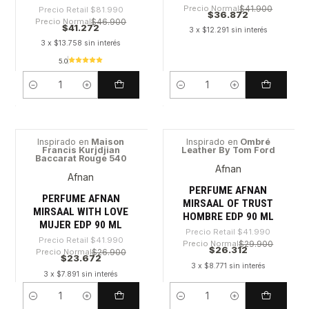
Precio Normal
$41.900
Precio Retail
$81.990
$36.872
Precio Normal
$46.900
$41.272
3 x $12.291 sin interés
3 x $13.758 sin interés
5.0
Cantidad
Cantidad
Inspirado en
Maison
Inspirado en
Ombré
Francis Kurjdjian
Leather By Tom Ford
-43%
-37%
Baccarat Rouge 540
Afnan
Afnan
PERFUME AFNAN
PERFUME AFNAN
MIRSAAL OF TRUST
MIRSAAL WITH LOVE
HOMBRE EDP 90 ML
MUJER EDP 90 ML
Precio Retail
$41.990
Precio Retail
$41.990
Precio Normal
$29.900
$26.312
Precio Normal
$26.900
$23.672
3 x $8.771 sin interés
3 x $7.891 sin interés
Cantidad
Cantidad