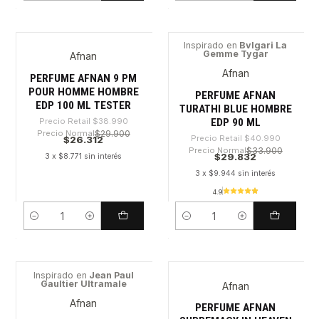
Inspirado en
Bvlgari La
Gemme Tygar
Afnan
-32%
-27%
Afnan
PERFUME AFNAN 9 PM
POUR HOMME HOMBRE
PERFUME AFNAN
EDP 100 ML TESTER
TURATHI BLUE HOMBRE
EDP 90 ML
Precio Retail
$38.990
Precio Normal
$29.900
Precio Retail
$40.990
$26.312
Precio Normal
$33.900
$29.832
3 x $8.771 sin interés
3 x $9.944 sin interés
4.9
Cantidad
Cantidad
Inspirado en
Jean Paul
Gaultier Ultramale
Afnan
-41%
-59%
Afnan
PERFUME AFNAN