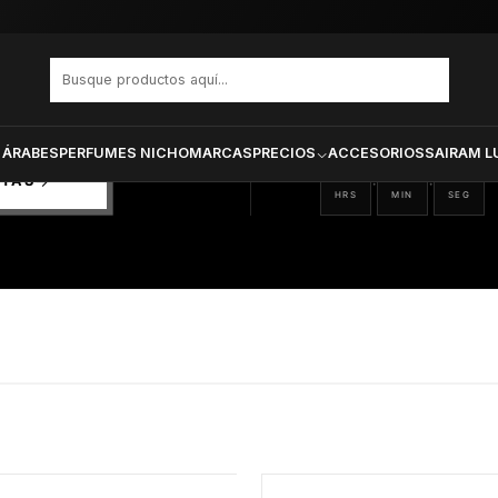
PRODUCTOS SELECCIONA
CTOS
ONADOS
 ÁRABES
PERFUMES NICHO
MARCAS
PRECIOS
ACCESORIOS
SAIRAM L
10
46
39
:
:
RTAS
HRS
MIN
SEG