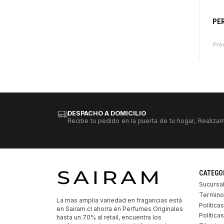
PE
Pre
Canti
DESPACHO A DOMICILIO
Recibe tu pedido en la puerta de tu hogar, Realizam
CATEGO
Sucursa
Termino
La mas amplia variedad en fragancias está
Política
en Sairam.cl ahorra en Perfumes Originales
Polític
hasta un 70% al retail, encuentra los