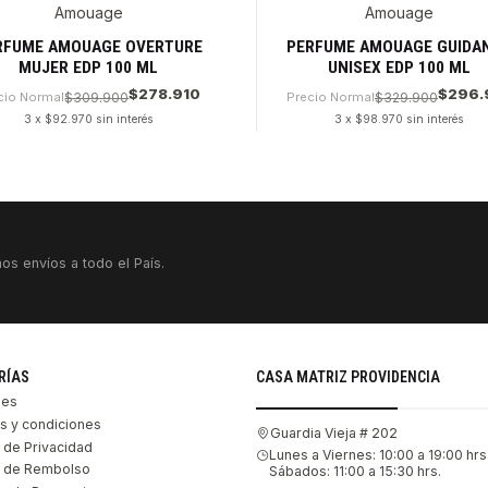
Amouage
Amouage
RFUME AMOUAGE OVERTURE
PERFUME AMOUAGE GUIDA
MUJER EDP 100 ML
UNISEX EDP 100 ML
$278.910
$296.
cio Normal
$309.900
Precio Normal
$329.900
3 x $92.970 sin interés
3 x $98.970 sin interés
dad
Cantidad
os envíos a todo el País.
RÍAS
CASA MATRIZ PROVIDENCIA
les
s y condiciones
Guardia Vieja # 202
s de Privacidad
Lunes a Viernes: 10:00 a 19:00 hrs
as de Rembolso
Sábados: 11:00 a 15:30 hrs.