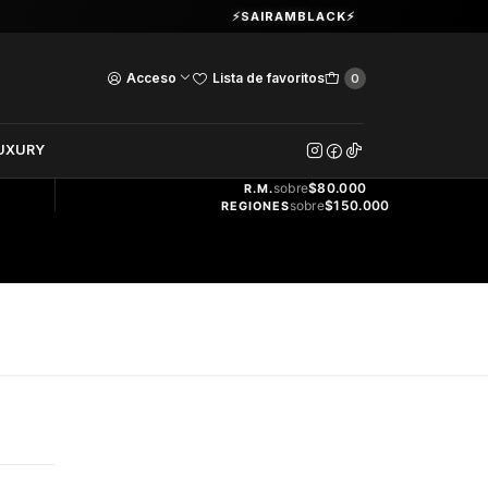
Guardia Vieja 202. Oficina 102.
⚡SAIRAMBLACK⚡
Ver Horarios
Acceso
Lista de favoritos
0
DOS
UXURY
ENVÍO
GRATIS
sobre
$80.000
R.M.
sobre
$150.000
REGIONES