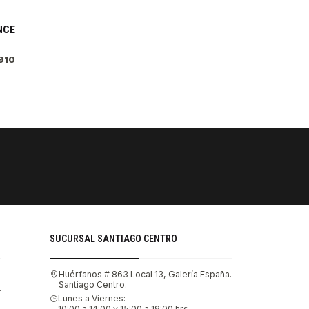
NCE
910
PAGOS SE
Tu compra 
SUCURSAL SANTIAGO CENTRO
Huérfanos # 863 Local 13, Galería España.
Santiago Centro.
.
Lunes a Viernes:
10:00 a 14:00 y 15:00 a 19:00 hrs.