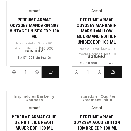
Armaf
Armaf
-32%
-32%
PERFUME ARMAF
PERFUME ARMAF
ODYSSEY MANDARIN SKY
ODYSSEY MANDARIN
VINTAGE UNISEX EDP 100
MARSHMALLOW
ML
GOURMAND EDITION
UNISEX EDP 100 ML
Precio Retail
$52.990
Precio Normal
$40.900
Precio Retail
$52.990
$35.992
Precio Normal
$40.900
$35.992
3 x $11.998 sin interés
3 x $11.998 sin interés
Cantidad
Cantidad
Inspirado en
Burberry
Inspirado en
Oud For
Goddess
Greatnees Initio
-29%
-43%
Armaf
Armaf
PERFUME ARMAF CLUB
PERFUME ARMAF
DE NUIT LIONHEART
ODYSSEY AOUD EDITION
MUJER EDP 100 ML
HOMBRE EDP 100 ML