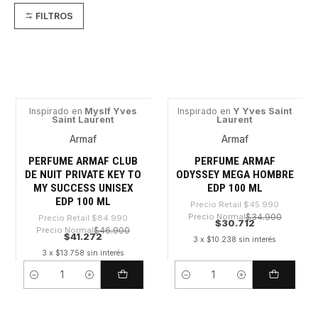
FILTROS
Inspirado en
Myslf Yves
Inspirado en
Y Yves Saint
Saint Laurent
Laurent
-51%
-33%
Armaf
Armaf
PERFUME ARMAF CLUB
PERFUME ARMAF
DE NUIT PRIVATE KEY TO
ODYSSEY MEGA HOMBRE
MY SUCCESS UNISEX
EDP 100 ML
EDP 100 ML
Precio Retail
$45.990
Precio Normal
$34.900
Precio Retail
$84.990
$30.712
Precio Normal
$46.900
$41.272
3 x $10.238 sin interés
3 x $13.758 sin interés
Cantidad
Cantidad