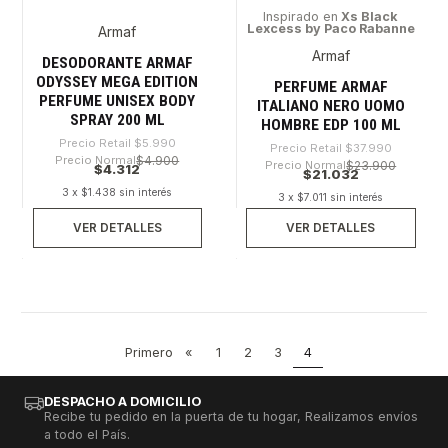
Inspirado en
Xs Black
Lexcess by Paco Rabanne
Armaf
-28%
-44%
Armaf
Agotado
Agotado
DESODORANTE ARMAF
ODYSSEY MEGA EDITION
PERFUME ARMAF
PERFUME UNISEX BODY
ITALIANO NERO UOMO
SPRAY 200 ML
HOMBRE EDP 100 ML
Precio Retail
$5.990
Precio Retail
$37.990
Precio Normal
$4.900
Precio Normal
$23.900
$4.312
$21.032
3 x $1.438 sin interés
3 x $7.011 sin interés
VER DETALLES
VER DETALLES
Primero
«
1
2
3
4
DESPACHO A DOMICILIO
Recibe tu pedido en la puerta de tu hogar, Realizamos envíos
a todo el País.