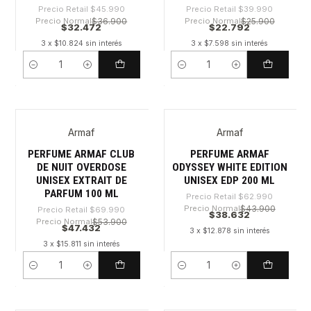
Precio Retail
$45.990
Precio Retail
$39.990
Precio Normal
$36.900
Precio Normal
$25.900
$32.472
$22.792
3 x $10.824 sin interés
3 x $7.598 sin interés
Cantidad
Cantidad
Armaf
Armaf
-32%
-38%
Nuevo
PERFUME ARMAF CLUB
PERFUME ARMAF
DE NUIT OVERDOSE
ODYSSEY WHITE EDITION
UNISEX EXTRAIT DE
UNISEX EDP 200 ML
PARFUM 100 ML
Precio Retail
$62.990
Precio Normal
$43.900
Precio Retail
$69.990
$38.632
Precio Normal
$53.900
$47.432
3 x $12.878 sin interés
3 x $15.811 sin interés
Cantidad
Cantidad