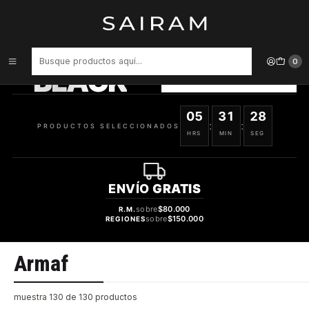
Inicio
Marcas
Armaf
PRODUCTOS
SELECCIONADOS
0
BLACK
VER OFERTAS
05
31
28
:
:
PRODUCTOS SELECCIONADOS
HRS
MIN
SEG
ENVÍO
GRATIS
sobre
$80.000
R.M.
sobre
$150.000
REGIONES
Armaf
muestra 130 de 130 productos