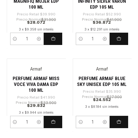
MAGNIFIQ MUJER EDP
INFINITY SILVER VARON
100 ML
EDP 105 ML
Precio Retail
$39.990
Precio Retail
$52.990
Precio Normal
$31.900
Precio Normal
$41.900
$28.072
$36.872
3 x $9.358 sin interés
3 x $12.291 sin interés
Cantidad
Cantidad
Armaf
Armaf
-28%
-31%
PERFUME ARMAF MISS
PERFUME ARMAF BLUE
VOCE VIVA DAMA EDP
SKY UNISEX EDP 105 ML
100 ML
Precio Retail
$35.990
Precio Normal
$27.900
Precio Retail
$41.990
$24.552
Precio Normal
$33.900
$29.832
3 x $8.184 sin interés
3 x $9.944 sin interés
Cantidad
Cantidad