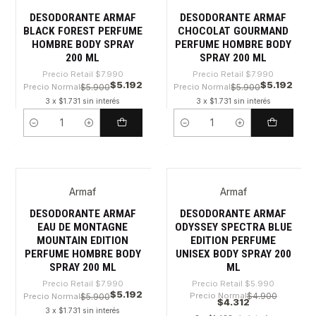
DESODORANTE ARMAF
DESODORANTE ARMAF
BLACK FOREST PERFUME
CHOCOLAT GOURMAND
HOMBRE BODY SPRAY
PERFUME HOMBRE BODY
200 ML
SPRAY 200 ML
Precio Retail
$7.990
Precio Retail
$7.990
$5.192
$5.192
Precio Normal
$5.900
Precio Normal
$5.900
3 x $1.731 sin interés
3 x $1.731 sin interés
Cantidad
Cantidad
Armaf
Armaf
-35%
-28%
DESODORANTE ARMAF
DESODORANTE ARMAF
EAU DE MONTAGNE
ODYSSEY SPECTRA BLUE
MOUNTAIN EDITION
EDITION PERFUME
PERFUME HOMBRE BODY
UNISEX BODY SPRAY 200
SPRAY 200 ML
ML
Precio Retail
$7.990
Precio Retail
$5.990
$5.192
Precio Normal
$4.900
Precio Normal
$5.900
$4.312
3 x $1.731 sin interés