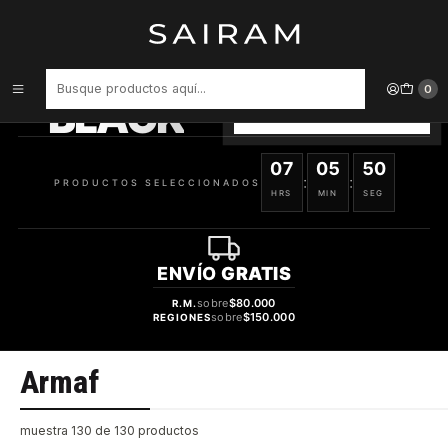
Inicio
Marcas
Armaf
PRODUCTOS
SELECCIONADOS
0
BLACK
VER OFERTAS
07
05
50
:
:
PRODUCTOS SELECCIONADOS
HRS
MIN
SEG
ENVÍO
GRATIS
sobre
$80.000
R.M.
sobre
$150.000
REGIONES
Armaf
muestra 130 de 130 productos