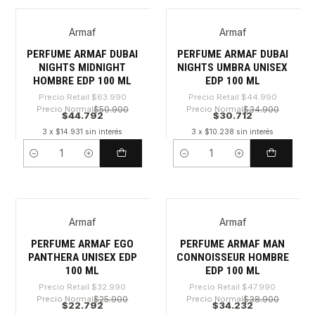
Armaf
Armaf
-30%
-31%
PERFUME ARMAF DUBAI
PERFUME ARMAF DUBAI
NIGHTS MIDNIGHT
NIGHTS UMBRA UNISEX
HOMBRE EDP 100 ML
EDP 100 ML
Precio Retail
$63.990
Precio Retail
$44.990
Precio Normal
$50.900
Precio Normal
$34.900
$44.792
$30.712
3 x $14.931 sin interés
3 x $10.238 sin interés
Cantidad
Cantidad
Armaf
Armaf
-30%
-28%
PERFUME ARMAF EGO
PERFUME ARMAF MAN
PANTHERA UNISEX EDP
CONNOISSEUR HOMBRE
100 ML
EDP 100 ML
Precio Retail
$32.990
Precio Retail
$47.990
Precio Normal
$25.900
Precio Normal
$38.900
$22.792
$34.232