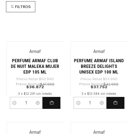
FILTROS
Armaf
Armaf
-27%
-30%
PERFUME ARMAF CLUB
PERFUME ARMAF ISLAND
DE NUIT MALEKA MUJER
BREEZE DELIGHTS
EDP 105 ML
UNISEX EDP 100 ML
Precio Retail
$50.990
Precio Retail
$53.990
Precio Normal
$41.900
Precio Normal
$42.900
$36.872
$37.752
3 x $12.291 sin interés
3 x $12.584 sin interés
Cantidad
Cantidad
Armaf
Armaf
-35%
-35%