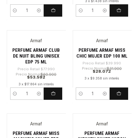
3 x $1.438 sin interés
Cantidad
Cantidad
Armaf
Armaf
-31%
-29%
PERFUME ARMAF CLUB
PERFUME ARMAF MISS
DE NUIT BLING UNISEX
CHIC MUJER EDP 100 ML
EDP 75 ML
Precio Retail
$39.990
Precio Normal
$31.900
Precio Retail
$77.990
$28.072
Precio Normal
$60.900
$53.592
3 x $9.358 sin interés
3 x $17.864 sin interés
Cantidad
Cantidad
Armaf
Armaf
-29%
-30%
PERFUME ARMAF MISS
PERFUME ARMAF