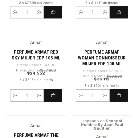
3 x $7.598 sin interés
3 x $11.411 sin interés
Cantidad
Cantidad
Armaf
Armaf
-29%
-26%
PERFUME ARMAF RED
PERFUME ARMAF
SKY MUJER EDP 105 ML
WOMAN CONNOISSEUR
MUJER EDP 100 ML
Precio Retail
$34.990
Precio Normal
$27.900
Precio Retail
$47.990
$24.552
Precio Normal
$39.900
$35.112
3 x $8.184 sin interés
3 x $11.704 sin interés
Cantidad
Cantidad
Inspirado en
Scandal
Hombre By Jean Paul
Armaf
-30%
-28%
Gaultier
PERFUME ARMAF THE
Armaf