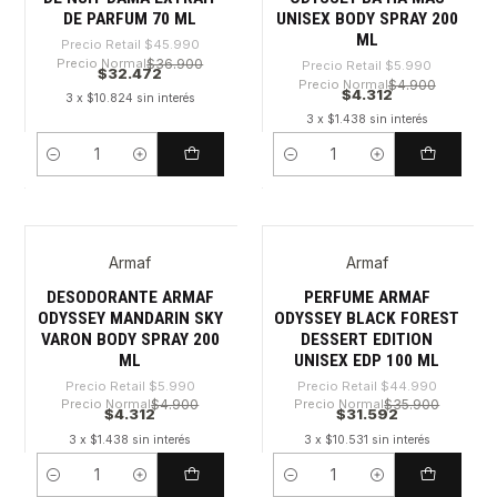
DE PARFUM 70 ML
UNISEX BODY SPRAY 200
ML
Precio Retail
$45.990
Precio Normal
$36.900
Precio Retail
$5.990
$32.472
Precio Normal
$4.900
$4.312
3 x $10.824 sin interés
3 x $1.438 sin interés
Cantidad
Cantidad
Armaf
Armaf
-28%
-29%
DESODORANTE ARMAF
PERFUME ARMAF
ODYSSEY MANDARIN SKY
ODYSSEY BLACK FOREST
VARON BODY SPRAY 200
DESSERT EDITION
ML
UNISEX EDP 100 ML
Precio Retail
$5.990
Precio Retail
$44.990
Precio Normal
$4.900
Precio Normal
$35.900
$4.312
$31.592
3 x $1.438 sin interés
3 x $10.531 sin interés
Cantidad
Cantidad