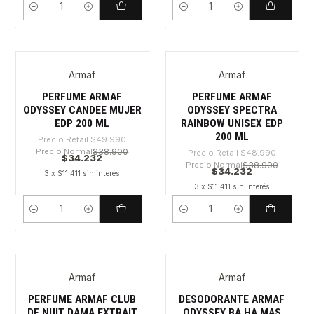
Cantidad
Cantidad
Armaf
Armaf
-31%
-30%
PERFUME ARMAF
PERFUME ARMAF
ODYSSEY CANDEE MUJER
ODYSSEY SPECTRA
EDP 200 ML
RAINBOW UNISEX EDP
200 ML
Precio Retail
$49.990
Precio Normal
$38.900
Precio Retail
$48.990
$34.232
Precio Normal
$38.900
$34.232
3 x $11.411 sin interés
3 x $11.411 sin interés
Cantidad
Cantidad
Armaf
Armaf
-29%
-28%
PERFUME ARMAF CLUB
DESODORANTE ARMAF
DE NUIT DAMA EXTRAIT
ODYSSEY BA HA MAS