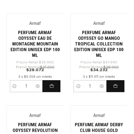
Armaf
Armaf
-28%
-28%
PERFUME ARMAF
PERFUME ARMAF
ODYSSEY EAU DE
ODYSSEY GO MANGO
MONTAGNE MOUNTAIN
TROPICAL COLLECTION
EDITION UNISEX EDP 100
EDITION UNISEX EDP 100
ML
ML
Precio Retail
$38.990
Precio Retail
$47.990
Precio Normal
$31.900
Precio Normal
$38.900
$28.072
$34.232
3 x $9.358 sin interés
3 x $11.411 sin interés
Cantidad
Cantidad
Armaf
Armaf
-28%
-28%
PERFUME ARMAF
PERFUME ARMAF DERBY
ODYSSEY REVOLUTION
CLUB HOUSE GOLD