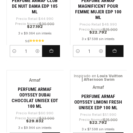
PERFUME ARMAF CLUB
PERFUME ARMAF
DE NUIT DAMA EDP 105
MAGNIFICENT POUR
ML
FEMME MUJER EDP 100
ML
Precio Retail
$44.990
Precio Normal
$30.900
Precio Retail
$48.990
$27.192
Precio Normal
$25.900
$22.792
3 x $9.064 sin interés
3 x $7.598 sin interés
5.0
Cantidad
Cantidad
Inspirado en
Louis Vuitton
| Afternoon Swim
Armaf
-51%
-56%
Armaf
PERFUME ARMAF
ODYSSEY DUBAI
PERFUME ARMAF
CHOCOLAT UNISEX EDT
ODYSSEY LIMONI FRESH
100 ML
UNISEX EDP 100 ML
Precio Retail
$60.990
Precio Retail
$51.990
Precio Normal
$33.900
Precio Normal
$25.900
$29.832
$22.792
3 x $9.944 sin interés
3 x $7.598 sin interés