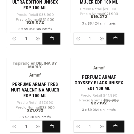
ULTRA EDITION UNISEX
MUJER EDP 100 ML
EDP 100 ML
Precio Retail
$26.990
Precio Normal
$21.900
Precio Retail
$38.990
$19.272
Precio Normal
$31.900
$28.072
3 x $6.424 sin interés
3 x $9.358 sin interés
Cantidad
Cantidad
Inspirado en
DELINA BY
MARLY
Armaf
-44%
-35%
Armaf
PERFUME ARMAF
ODYSSEY BLACK UNISEX
PERFUME ARMAF TRES
EDT 100 ML
NUIT VALENTINA MUJER
EDP 100 ML
Precio Retail
$41.990
Precio Normal
$30.900
Precio Retail
$37.990
$27.192
Precio Normal
$23.900
$21.032
3 x $9.064 sin interés
3 x $7.011 sin interés
Cantidad
Cantidad