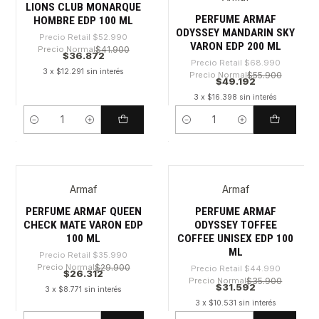
LIONS CLUB MONARQUE
PERFUME ARMAF
HOMBRE EDP 100 ML
ODYSSEY MANDARIN SKY
Precio Retail
$52.990
VARON EDP 200 ML
Precio Normal
$41.900
$36.872
Precio Retail
$68.990
3 x $12.291 sin interés
Precio Normal
$55.900
$49.192
3 x $16.398 sin interés
Cantidad
Cantidad
Armaf
Armaf
-26%
-29%
PERFUME ARMAF QUEEN
PERFUME ARMAF
CHECK MATE VARON EDP
ODYSSEY TOFFEE
100 ML
COFFEE UNISEX EDP 100
ML
Precio Retail
$35.990
Precio Normal
$29.900
Precio Retail
$44.990
$26.312
Precio Normal
$35.900
$31.592
3 x $8.771 sin interés
3 x $10.531 sin interés