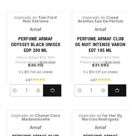
Inspirado en
Tom Ford
Inspirado en
Creed
Noir Extreme
Aventus Eau De Parfum
-44%
-29%
Armaf
Armaf
PERFUME ARMAF
PERFUME ARMAF CLUB
ODYSSEY BLACK UNISEX
DE NUIT INTENSE VARON
EDP 200 ML
EDT 105 ML
Precio Retail
$62.990
Precio Retail
$44.990
Precio Normal
$39.900
Precio Normal
$35.900
$35.112
$31.592
3 x $11.704 sin interés
3 x $10.531 sin interés
4.8
4.9
Cantidad
Cantidad
Inspirado en
Chanel Coco
Inspirado en
for Her By
Mademoiselle
Narciso Rodriguez
-39%
-53%
Armaf
Armaf