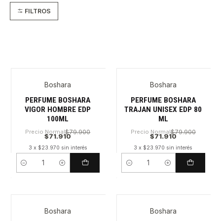
FILTROS
Boshara
Boshara
PERFUME BOSHARA
PERFUME BOSHARA
VIGOR HOMBRE EDP
TRAJAN UNISEX EDP 80
100ML
ML
Precio Normal
$79.900
Precio Normal
$79.900
$71.910
$71.910
3 x $23.970 sin interés
3 x $23.970 sin interés
Cantidad
Cantidad
Boshara
Boshara