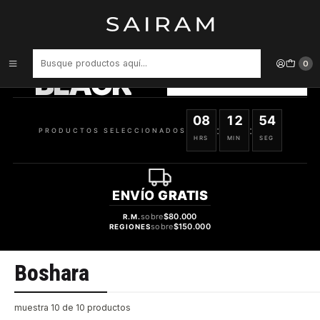
Inicio
Marcas
Boshara
PRODUCTOS
SELECCIONADOS
0
BLACK
VER OFERTAS
08
12
54
:
:
PRODUCTOS SELECCIONADOS
HRS
MIN
SEG
ENVÍO
GRATIS
sobre
$80.000
R.M.
sobre
$150.000
REGIONES
Boshara
muestra 10 de 10 productos