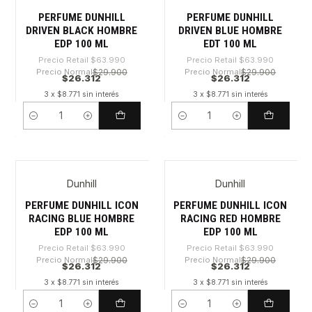
PERFUME DUNHILL
PERFUME DUNHILL
DRIVEN BLACK HOMBRE
DRIVEN BLUE HOMBRE
EDP 100 ML
EDT 100 ML
Precio Retail
$63.990
Precio Retail
$63.990
Precio Normal
$29.900
Precio Normal
$29.900
$26.312
$26.312
3 x $8.771 sin interés
3 x $8.771 sin interés
Cantidad
Cantidad
Dunhill
Dunhill
-58%
-58%
PERFUME DUNHILL ICON
PERFUME DUNHILL ICON
RACING BLUE HOMBRE
RACING RED HOMBRE
EDP 100 ML
EDP 100 ML
Precio Retail
$63.990
Precio Retail
$63.990
Precio Normal
$29.900
Precio Normal
$29.900
$26.312
$26.312
3 x $8.771 sin interés
3 x $8.771 sin interés
Cantidad
Cantidad