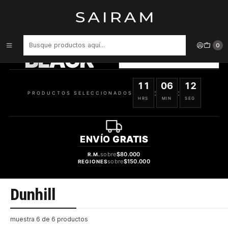
Inicio
Marcas
Dunhill
PRODUCTOS
SELECCIONADOS
0
BLACK
VER OFERTAS
11
06
12
:
:
PRODUCTOS SELECCIONADOS
HRS
MIN
SEG
ENVÍO
GRATIS
sobre
$80.000
R.M.
sobre
$150.000
REGIONES
Dunhill
muestra 6 de 6 productos