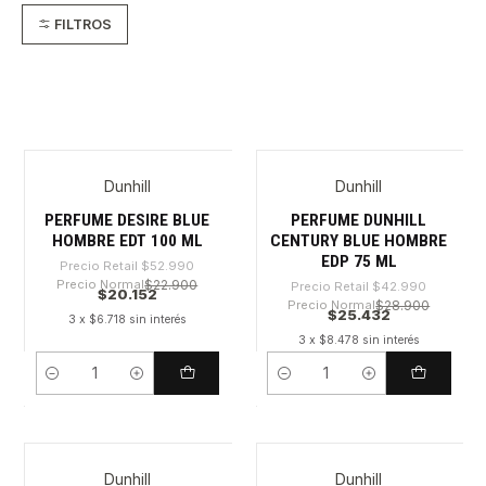
FILTROS
Dunhill
Dunhill
-61%
-40%
PERFUME DESIRE BLUE
PERFUME DUNHILL
HOMBRE EDT 100 ML
CENTURY BLUE HOMBRE
EDP 75 ML
Precio Retail
$52.990
Precio Normal
$22.900
Precio Retail
$42.990
$20.152
Precio Normal
$28.900
$25.432
3 x $6.718 sin interés
3 x $8.478 sin interés
Cantidad
Cantidad
Dunhill
Dunhill
-58%
-58%