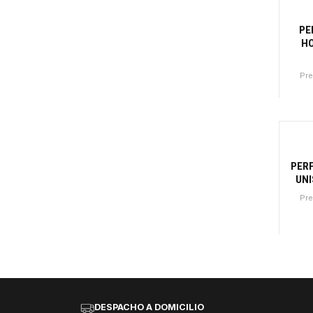
PE
HO
Pr
Canti
PERF
UNI
Pr
Canti
DESPACHO A DOMICILIO