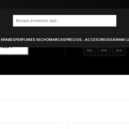
PRODUCTOS SELECCIONA
CTOS
ONADOS
 ÁRABES
PERFUMES NICHO
MARCAS
PRECIOS
ACCESORIOS
SAIRAM L
08
20
07
:
:
RTAS
HRS
MIN
SEG