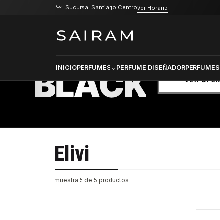
Sucursal Santiago Centro
Ver Horario
Inicio
Marcas
Elivi
PRODU
SELECCI
BLACK
INICIO
PERFUMES
PERFUME DISEÑADOR
PERFUMES
VER OFE
Elivi
muestra 5 de 5 productos