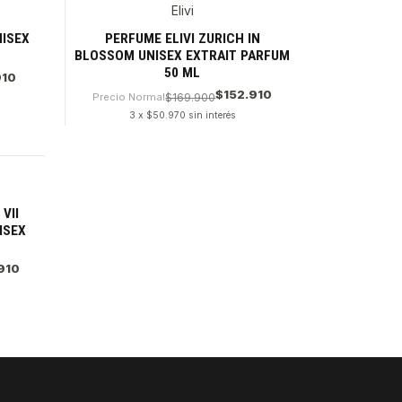
Elivi
NISEX
PERFUME ELIVI ZURICH IN
BLOSSOM UNISEX EXTRAIT PARFUM
50 ML
910
$152.910
Precio Normal
$169.900
3 x $50.970 sin interés
Cantidad
VII
ISEX
910
PAGOS SE