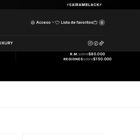
Guardia Vieja 202. Oficina 102.
⚡SAIRAMBLACK⚡
Ver Horarios
Acceso
Lista de favoritos
0
DOS
UXURY
ENVÍO
GRATIS
sobre
$80.000
R.M.
sobre
$150.000
REGIONES