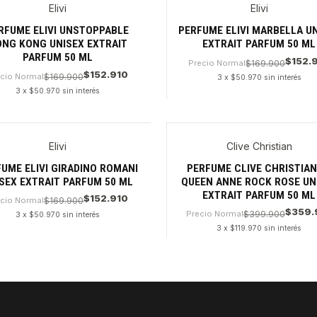
Elivi
Elivi
RFUME ELIVI UNSTOPPABLE
PERFUME ELIVI MARBELLA U
NG KONG UNISEX EXTRAIT
EXTRAIT PARFUM 50 ML
PARFUM 50 ML
$152.
Precio Normal
$169.900
$152.910
ecio Normal
$169.900
3 x $50.970 sin interés
3 x $50.970 sin interés
dad
Cantidad
Elivi
Clive Christian
UME ELIVI GIRADINO ROMANI
PERFUME CLIVE CHRISTIAN 
SEX EXTRAIT PARFUM 50 ML
QUEEN ANNE ROCK ROSE UN
EXTRAIT PARFUM 50 ML
$152.910
ecio Normal
$169.900
$359.
Precio Normal
$399.900
3 x $50.970 sin interés
3 x $119.970 sin interés
dad
Cantidad