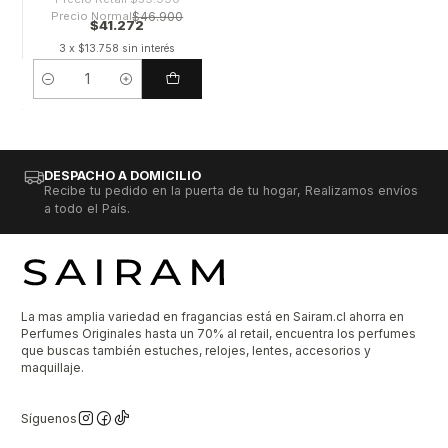
Precio Normal
$46.900
$41.272
3 x $13.758 sin interés
Cantidad
DESPACHO A DOMICILIO
Recibe tu pedido en la puerta de tu hogar, Realizamos envíos
a todo el País.
La mas amplia variedad en fragancias está en Sairam.cl ahorra en
Perfumes Originales hasta un 70% al retail, encuentra los perfumes
que buscas también estuches, relojes, lentes, accesorios y
maquillaje.
Síguenos