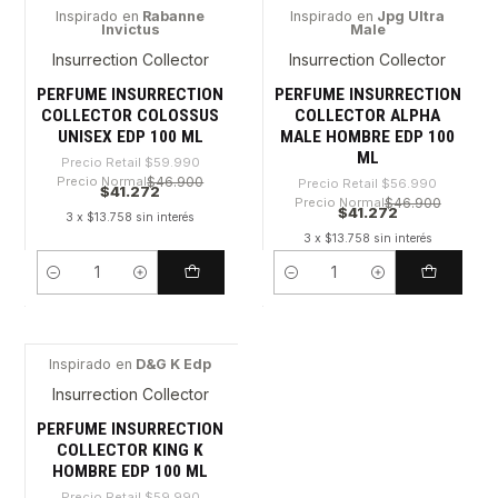
Inspirado en
Rabanne
Inspirado en
Jpg Ultra
Invictus
Male
-31%
-27%
Insurrection Collector
Insurrection Collector
PERFUME INSURRECTION
PERFUME INSURRECTION
COLLECTOR COLOSSUS
COLLECTOR ALPHA
UNISEX EDP 100 ML
MALE HOMBRE EDP 100
ML
Precio Retail
$59.990
Precio Normal
$46.900
Precio Retail
$56.990
$41.272
Precio Normal
$46.900
$41.272
3 x $13.758 sin interés
3 x $13.758 sin interés
Cantidad
Cantidad
Inspirado en
D&G K Edp
-31%
Insurrection Collector
PERFUME INSURRECTION
COLLECTOR KING K
HOMBRE EDP 100 ML
Precio Retail
$59.990