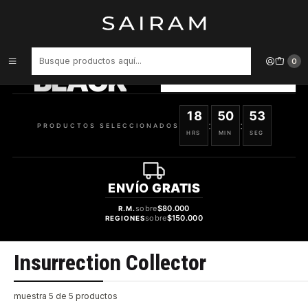
Inicio
Marcas
Insurrection Collector
PRODUCTOS
SELECCIONADOS
0
BLACK
VER OFERTAS
18
50
53
:
:
PRODUCTOS SELECCIONADOS
HRS
MIN
SEG
ENVÍO
GRATIS
sobre
$80.000
R.M.
sobre
$150.000
REGIONES
Insurrection Collector
muestra 5 de 5 productos