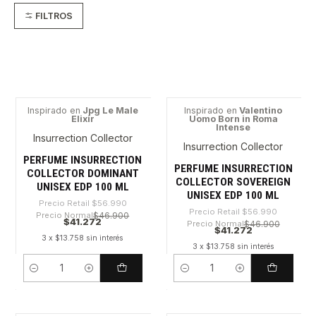
FILTROS
Inspirado en
Jpg Le Male
Inspirado en
Valentino
Elixir
Uomo Born in Roma
-27%
-27%
Intense
Insurrection Collector
Insurrection Collector
PERFUME INSURRECTION
PERFUME INSURRECTION
COLLECTOR DOMINANT
COLLECTOR SOVEREIGN
UNISEX EDP 100 ML
UNISEX EDP 100 ML
Precio Retail
$56.990
Precio Retail
$56.990
Precio Normal
$46.900
$41.272
Precio Normal
$46.900
$41.272
3 x $13.758 sin interés
3 x $13.758 sin interés
Cantidad
Cantidad