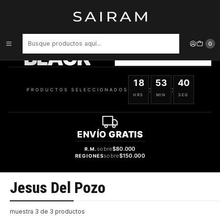
Inicio
Marcas
Jesus Del Pozo
PRODUCTOS
SELECCIONADOS
0
BLACK
VER OFERTAS
18
53
40
:
:
PRODUCTOS SELECCIONADOS
HRS
MIN
SEG
ENVÍO
GRATIS
sobre
$80.000
R.M.
sobre
$150.000
REGIONES
Jesus Del Pozo
muestra 3 de 3 productos