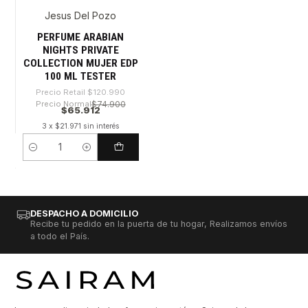
Jesus Del Pozo
-45%
PERFUME ARABIAN
NIGHTS PRIVATE
COLLECTION MUJER EDP
100 ML TESTER
Precio Retail
$120.990
Precio Normal
$74.900
$65.912
3 x $21.971 sin interés
Cantidad
DESPACHO A DOMICILIO
Recibe tu pedido en la puerta de tu hogar, Realizamos envíos
a todo el País.