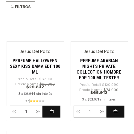
FILTROS
Jesus Del Pozo
Jesus Del Pozo
-56%
-45%
PERFUME HALLOWEEN
PERFUME ARABIAN
SEXY KISS DAMA EDT 100
NIGHTS PRIVATE
ML
COLLECTION HOMBRE
EDP 100 ML TESTER
Precio Retail
$67.990
Precio Normal
$33.900
Precio Retail
$120.990
$29.832
Precio Normal
$74.900
$65.912
3 x $9.944 sin interés
3 x $21.971 sin interés
3.0
Cantidad
Cantidad