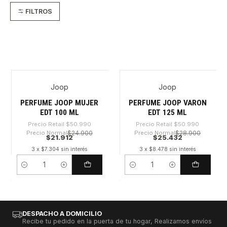
FILTROS
Joop
Joop
-57%
-50%
PERFUME JOOP MUJER
PERFUME JOOP VARON
EDT 100 ML
EDT 125 ML
Precio Retail
$50.990
Precio Retail
$50.990
Precio Normal
$24.900
Precio Normal
$28.900
$21.912
$25.432
3 x $7.304 sin interés
3 x $8.478 sin interés
Cantidad
Cantidad
DESPACHO A DOMICILIO
Recibe tu pedido en la puerta de tu hogar, Realizamos envíos