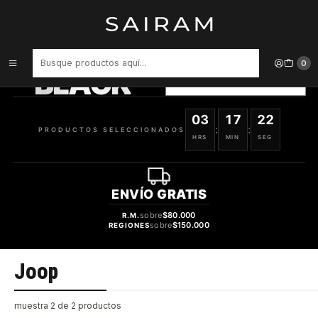
Inicio
Marcas
Joop
PRODUCTOS
SELECCIONADOS
0
BLACK
VER OFERTAS
03
17
22
:
:
PRODUCTOS SELECCIONADOS
HRS
MIN
SEG
ENVÍO
GRATIS
sobre
$80.000
R.M.
sobre
$150.000
REGIONES
Joop
muestra 2 de 2 productos