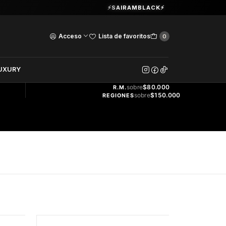
Guardia Vieja 202. Oficina 102.
⚡SAIRAMBLACK⚡
Ver Horarios
Acceso
Lista de favoritos
0
DOS
UXURY
ENVÍO
GRATIS
sobre
$80.000
R.M.
sobre
$150.000
REGIONES