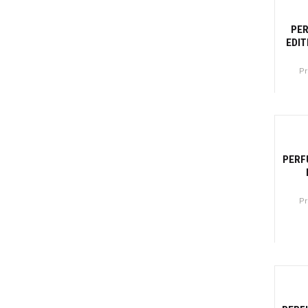
-4
PE
EDIT
Pr
Canti
-41
PERF
Pr
Canti
-3