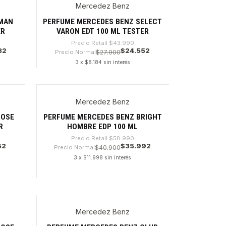
Mercedez Benz
-44%
 MAN
PERFUME MERCEDES BENZ SELECT
ER
VARON EDT 100 ML TESTER
Precio Retail
$43.990
32
$24.552
Precio Normal
$27.900
3 x $8.184 sin interés
Cantidad
Mercedez Benz
-38%
ROSE
PERFUME MERCEDES BENZ BRIGHT
R
HOMBRE EDP 100 ML
Precio Retail
$58.990
52
$35.992
Precio Normal
$40.900
3 x $11.998 sin interés
Cantidad
Mercedez Benz
-31%