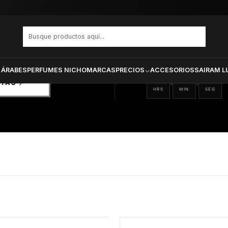
PRODUCTOS SELECCIONA
CTOS
ONADOS
 ÁRABES
PERFUMES NICHO
MARCAS
PRECIOS
ACCESORIOS
SAIRAM L
12
12
20
:
:
RTAS
HRS
MIN
SEG