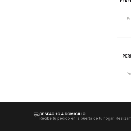
PERF
Pr
Canti
-3
Ago
PER
Pr
DESPACHO A DOMICILIO
Recibe tu pedido en la puerta de tu hogar, Realizam