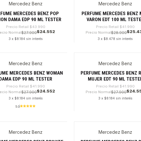
Mercedez Benz
Mercedez Benz
4%
-39%
RFUME MERCEDES BENZ POP
PERFUME MERCEDES BENZ
ION DAMA EDP 90 ML TESTER
VARON EDT 100 ML TEST
Precio Retail
$43.990
Precio Retail
$41.990
$24.552
$25.4
ecio Normal
$27.900
Precio Normal
$28.900
3 x $8.184 sin interés
3 x $8.478 sin interés
dad
Cantidad
Mercedez Benz
Mercedez Benz
%
-41%
UME MERCEDES BENZ WOMAN
PERFUME MERCEDES BENZ 
DAMA EDP 90 ML TESTER
MUJER EDT 90 ML TESTE
Precio Retail
$41.990
Precio Retail
$41.990
$24.552
$24.5
ecio Normal
$27.900
Precio Normal
$27.900
3 x $8.184 sin interés
3 x $8.184 sin interés
5.0
dad
Cantidad
Mercedez Benz
Mercedez Benz
6%
-38%