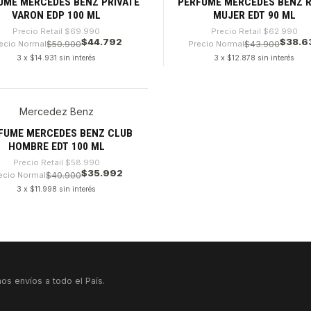
UME MERCEDES BENZ PRIVATE
PERFUME MERCEDES BENZ 
VARON EDP 100 ML
MUJER EDT 90 ML
Precio Retail
$69.990
Precio Retail
$62.990
$44.792
$38.6
ecio Normal
$50.900
Precio Normal
$43.900
3 x $14.931 sin interés
3 x $12.878 sin interés
dad
Cantidad
Mercedez Benz
8%
tado
FUME MERCEDES BENZ CLUB
HOMBRE EDT 100 ML
Precio Retail
$58.990
$35.992
ecio Normal
$40.900
3 x $11.998 sin interés
VER DETALLES
os envíos a todo el País.